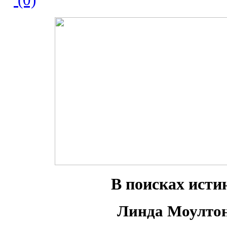
В поисках исти
Линда Моулто