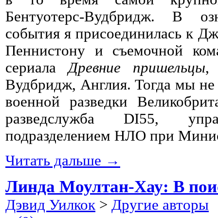
Бентуотерс-Вудбридж. В оз
события я присоединилась к Д
Пеннистону и съемочной кома
сериала
Древние пришельцы
,
Вудбридж, Англия. Тогда мы не 
военной разведки Великобрит
разведслужба DI55, упр
подразделением НЛО при Минис
Читать дальше →
Линда Моултан-Хау: В пои
Дэвид Уилкок
>
Другие авторы
2