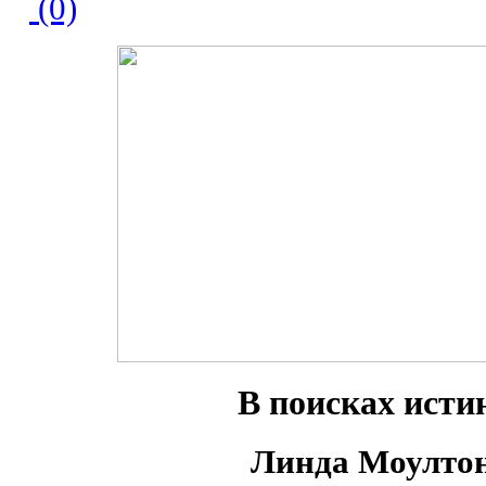
(0)
В поисках исти
Линда Моулто