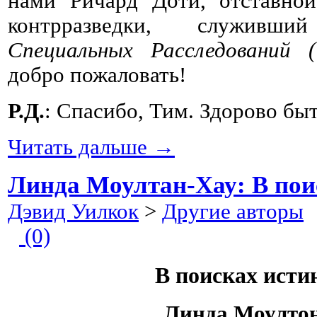
нами Ричард Доти, отставной
контрразведки, служи
Специальных Расследований 
добро пожаловать!
Р.Д.
: Спасибо, Тим. Здорово быт
Читать дальше →
Линда Моултан-Хау: В пои
Дэвид Уилкок
>
Другие авторы
2
(0)
В поисках исти
Линда Моулто