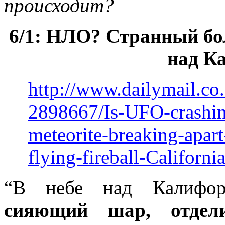
происходит?
6/1: НЛО? Странный бол
над К
http://www.dailymail.co.
2898667/Is-UFO-crashing
meteorite-breaking-apar
flying-fireball-Californi
“В небе над Калифо
сияющий шар, отдели