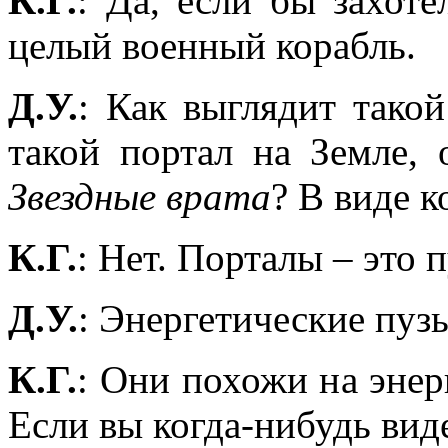
К.Г.
: Да, если бы захот
целый военный корабль.
Д.У.
: Как выглядит тако
такой портал на Земле,
Звездные врата
? В виде к
К.Г.
: Нет. Порталы – это
Д.У.
: Энергетические пуз
К.Г.
: Они похожи на эне
Если вы когда-нибудь вид