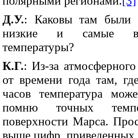
полярными регионами.
[3]
Д.У.
: Каковы там были 
низкие и самые выс
температуры?
К.Г.
: Из-за атмосферног
от времени года там, гд
часов температура мож
помню точных темпе
поверхности Марса. Прос
выше цифр, приведенных 