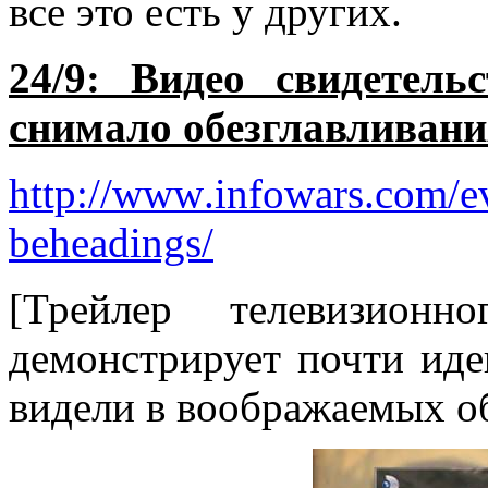
все это есть у других.
24/9: Видео свидетель
снимало обезглавливан
http
://
www
.
infowars
.
com
/
e
beheadings
/
[Трейлер телевизион
демонстрирует почти иде
видели в воображаемых о