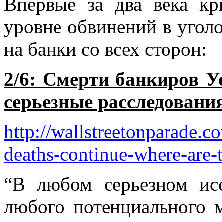
Впервые за два века кр
уровне обвинений в угол
на банки со всех сторон:
2/6: Смерти банкиров У
серьезные расследовани
http
://
wallstreetonparade
.
c
deaths
-
continue
-
where
-
are
-
“В любом серьезном исс
любого потенциального м