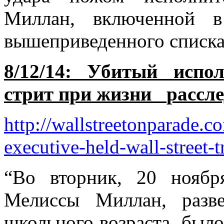
Миллан, включенной в
вышеприведенного списка
8/12/14: Убитый испо
стрит при жизни
рассл
http
://
wallstreetonparade
.
c
executive
-
held
-
wall
-
street
-
t
“Во вторник, 20 ноябр
Мелиссы Миллан, разв
школьного возраста, был