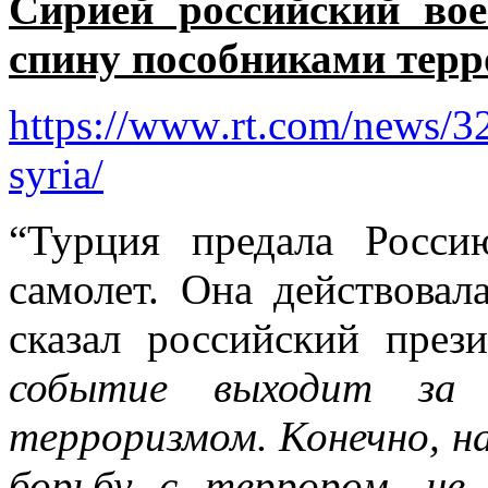
Сирией российский во
спину пособниками терр
https
://
www
.
rt
.
com
/
news
/3
syria
/
“Турция предала Росси
самолет. Она действовал
сказал российский пре
событие выходит за
терроризмом. Конечно, н
борьбу с террором, не