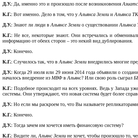
Д.У.
: Да, именно это и произошло после возникновения
Азиатс
К.Г.
: Вот именно. Дело в том, что у
Альянса Земли
и
Альянса Т
Д.У.
: Знают ли люди в
Альянсе Земли
о существовании
Альянса
К.Г.
: Не все, некоторые знают. Они встречались и обменив
информацию от обеих сторон – это некий вид дублирования.
Д.У.
: Конечно.
К.Г.
: Случилось так, что в
Альянс Земли
внедрились многие пре
Д.У.
: Когда 29 июля или 29 июня 2014 года объявили о созда
началось внедрение из
МВФ
в
Альянс
? Или свою роль сыграл
Б
К.Г.
: Подобное происходит на всех уровнях. Ведь у Запада уж
системы. Они утверждают, что новая система будет более спра
Д.У.
: Но если мы раскроем то, что Вы называете репликаторами
К.Г.
: Конечно.
Д.У.
: Тогда зачем им хочется иметь финансовую систему?
К.Г.
: Видите ли,
Альянс Земли
не хочет, чтобы произошло то, ч