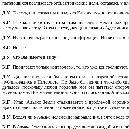
пытающихся реализовать эгоцентрические цели, оставаясь у вл
Д.У.
: То есть, они согласны с тем, что Кабалу нужно остановит
К.Г.
: Расхождение в том, что за этим последует. Некоторые п
всему человечеству. Затем переходная цивилизация будет двига
Д.У.
: Ну, это очень расстраивающая информация. Но ведь от в
К.Г.
: Не все.
Д.У.
: Что Вы имеете в виду?
К.Г.
: Проиграют только контролеры, те, кто уже контролируют, 
Д.У.
: Да, полагаю, если бы система стала прозрачной, тог
публиковались в Интернете. Не было бы причин что-либо ск
делалось, поскольку любой горлопан мог бы пытаться опороч
именно такое. Все хотели единогласного голосования. А посколь
К.Г.
: Итак, Альянс Земли сталкивается с проблемой огромн
нравится идея постепенного изменения в обществе и медленног
Д.У.
: Входят ли в
Альянс
исламские направления, нечто вроде 
К.Г.
: В
Альянс Земли
вовлечены представители каждой части об