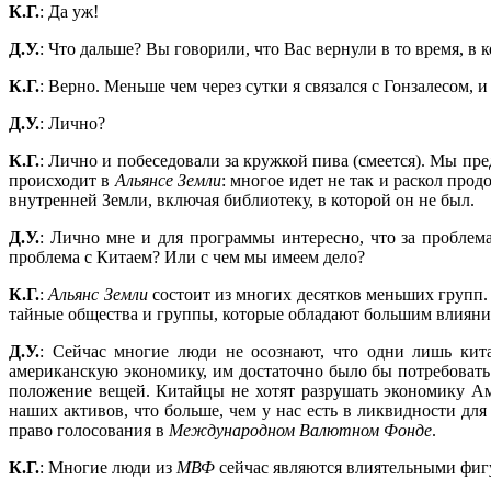
К.Г.
: Да уж!
Д.У.
: Что дальше? Вы говорили, что Вас вернули в то время, в
К.Г.
: Верно. Меньше чем через сутки я связался с Гонзалесом, 
Д.У.
: Лично?
К.Г.
: Лично и побеседовали за кружкой пива (смеется). Мы пр
происходит в
Альянсе Земли
: многое идет не так и раскол про
внутренней Земли, включая библиотеку, в которой он не был.
Д.У.
: Лично мне и для программы интересно, что за проблем
проблема с Китаем? Или с чем мы имеем дело?
К.Г.
:
Альянс Земли
состоит из многих десятков меньших групп
тайные общества и группы, которые обладают большим влиян
Д.У.
: Сейчас многие люди не осознают, что одни лишь ки
американскую экономику, им достаточно было бы потребовать 
положение вещей. Китайцы не хотят разрушать экономику Аме
наших активов, что больше, чем у нас есть в ликвидности дл
право голосования в
Международном
Валютном Фонде
.
К.Г.
: Многие люди из
МВФ
сейчас являются влиятельными фи