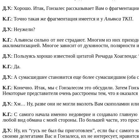
Д.У.
: Хорошо. Итак, Гонзалес рассказывает Вам о фрагментаци
К.Г.
: Точно такая же фрагментация имеется и у
Альянса ТКП
.
Д.У.
: Неужели?
К.Г.
: Альянсы сильно от нее страдают. Многим из них прихо
акклиматизацией. Многое зависит от духовности, полярности 
Д.У.
: Пользуясь хорошо известной цитатой Ричарда Хоагленда: 
К.Г.
: Да.
Д.У.
: А сумасшедшее становится еще более сумасшедшим (оба с
К.Г.
: Конечно. Итак, мы с Гонзалесом это обсудили. Затем Гонз
Некоторые представителя очень расстроены тем, что я оказался
Д.У.
: Хм… Ну, разве они не могли вколоть Вам скополамин или
К.Г.
: С самого начала именно недоверие и создавало главну
любой вид обмана с моей стороны. По большей части, это прос
Д.У.
: Ну, их “гусь не был бы приготовлен”, если бы с самого 
своими делегатами Вас и Гонзалеса, их не интересует, нравитс