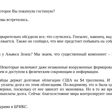
 которое Вы покинули гостиную?
и мы встретились.
едварительно обсудили все, что случилось. Гонзалес, наконец, 
должается. Также он сообщил, что мне предстоит побывать на со
а у
Альянса
Земли?
Мы знаем, что существенный компонент – В
. Некоторые включают даже незаконные вооруженные формирова
ием и доступом к физическим сокровищам и информации.
тайцы держат долговые облигации США на $4 триллиона. И 
уплаты долга по этим облигациям. По-видимому, это и была од
рики, поскольку от нее зависит их экономика. Но в то же вр
я выплаты долга. Сейчас благосостояние мира контролируют они
гурами в
БРИКС
.