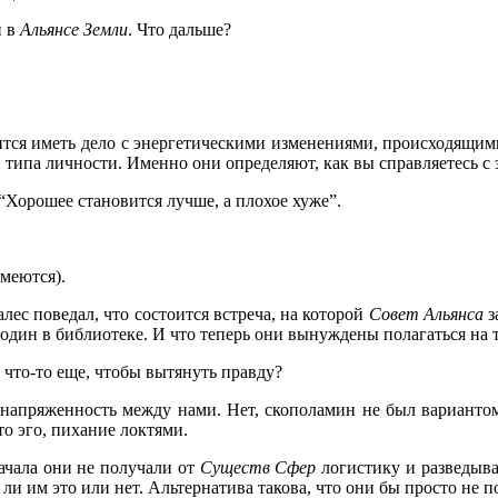
и в
Альянсе
Земли
. Что дальше?
дится иметь дело с энергетическими изменениями, происходящи
и типа личности. Именно они определяют, как вы справляетесь с
“Хорошее становится лучше, а плохое хуже”.
меются).
алес поведал, что состоится встреча, на которой
Совет Альянса
з
 один в библиотеке. И что теперь они вынуждены полагаться на 
 что-то еще, чтобы вытянуть правду?
ю напряженность между нами. Нет, скополамин не был варианто
то эго, пихание локтями.
начала они не получали от
Существ Сфер
логистику и разведыв
я ли им это или нет. Альтернатива такова, что они бы просто не