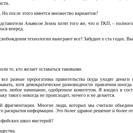
асти.
ь. Но после этого имеется множество вариантов?
редставители
Альянсов Земли
хотят того же, что и
ТКП
, – полног
ться вперед.
ысвобождения технологии выиграют все? Забудьте о ста годах. В
или те, кто желает оставаться таковыми.
да все разные прерогативы правительства (куда уходят день
рывать, хотя демократические разновидности правления иногда
ить любое начинание, одобренное комитетом. Я входил в сост
ку такого никогда не происходит, ничего и не делается.
ой фрагментации. Многие люди, которых мы считали объедине
о раскрытия информации. Это более здравое решение и более от
суфийских школ мистерий?
щества.