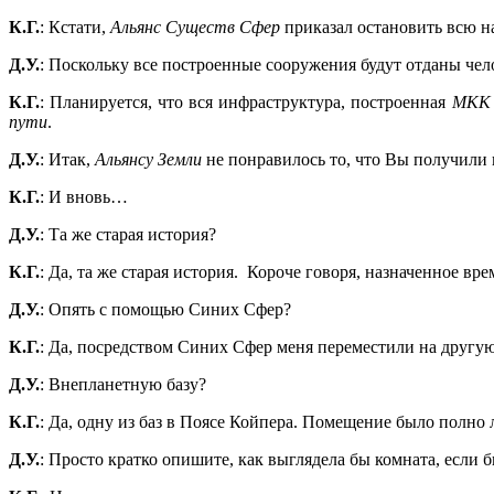
К.Г.
: Кстати,
Альянс Существ Сфер
приказал остановить всю н
Д.У.
: Поскольку все построенные сооружения будут отданы чел
К.Г.
: Планируется, что вся инфраструктура, построенная
МКК
пути
.
Д.У.
: Итак,
Альянсу Земли
не понравилось то, что Вы получили и
К.Г.
: И вновь…
Д.У.
: Та же старая история?
К.Г.
: Да, та же старая история. Короче говоря, назначенное вр
Д.У.
: Опять с помощью Синих Сфер?
К.Г.
: Да, посредством Синих Сфер меня переместили на другую 
Д.У.
: Внепланетную базу?
К.Г.
: Да, одну из баз в Поясе Койпера. Помещение было полно
Д.У.
: Просто кратко опишите, как выглядела бы комната, если 