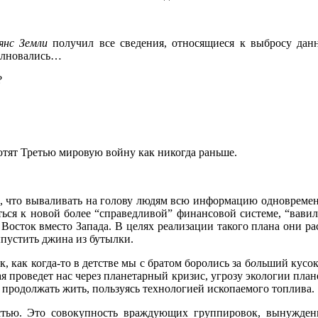
янс Земли
получил все сведения, относящиеся к выбросу дан
волновались…
?
отят Третью мировую войну как никогда раньше.
 что вываливать на голову людям всю информацию одновременно
аться к новой более “справедливой” финансовой системе, “вавил
т Восток вместо Запада. В целях реализации такого плана они р
ыпустить джина из бутылки.
ак, как когда-то в детстве мы с братом боролись за б
о
льший кусок
я проведет нас через планетарный кризис, угрозу экологии плане
 продолжать жить, пользуясь технологией ископаемого топлива.
стью. Это совокупность враждующих группировок, вынужден