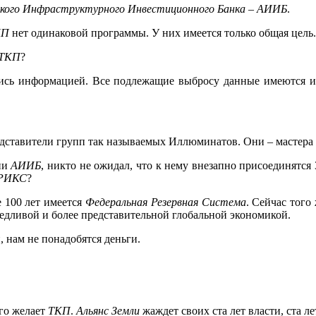
кого
Инфраструктурного Инвестиционного Банка – АИИБ
.
КП
нет одинаковой программы. У них имеется только общая цель.
 ТКП
?
ались информацией. Все подлежащие выбросу данные имеются 
дставители групп так называемых Иллюминатов. Они – мастера
нии
АИИБ
, никто не ожидал, что к нему внезапно присоединятся
РИКС
?
е 100 лет имеется
Федеральная Резервная Система
. Сейчас того
ведливой и более представительной глобальной экономикой.
, нам не понадобятся деньги.
его желает
ТКП
.
Альянс Земли
жаждет своих ста лет власти, ста ле