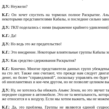
Д.У.
: Неужели?
К.Г.
: Он хочет спустить на тормозах полное Раскрытие.
Аль
некоторыми представителями Кабалы, и последние сильно за
Д.У.
:
ТКП
поделались с ними (выражение крайнего удивления)
К.Г.
: Да!
Д.У.
: Но ведь это же предательство!
К.Г.
: Это внедрение. Некоторые влиятельные группы Кабалы х
Д.У.
: Как средство сдерживания Раскрытия?
К.Г.
: Конечно. Многие представители данных групп убеждены,
на сто лет. Также они считают, что прежде нам следует двиг
денег, но более “справедливой”, поскольку управлять ею буде
об инопланетянах и кое-чем другом, но не позволят целиком в
Д.У.
: Ну, не хотелось бы обижать
Альянс Земли
, но это звучит т
переднее сидение в автомобиле. Это не та ментальность, котора
же относится и к воздуху. Если мы хотим выжить, мы не можем
К.Г.
: Да, это проблема. Группы не являются единой сущно