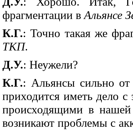
Д.У.
: Хорошо. Итак, Г
фрагментации в
Альянсе
З
К.Г.
: Точно такая же фр
ТКП
.
Д.У.
: Неужели?
К.Г.
: Альянсы сильно от
приходится иметь дело с
происходящими в нашей
возникают проблемы с ак