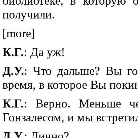
библиотеке, в которую 
получили.
[more]
К.Г.
: Да уж!
Д.У.
: Что дальше? Вы го
время, в которое Вы поки
К.Г.
: Верно. Меньше че
Гонзалесом, и мы встрети
Д.У.
: Лично?