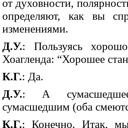
от духовности, полярност
определяют, как вы спр
изменениями.
Д.У.
: Пользуясь хорошо
Хоагленда: “Хорошее стан
К.Г.
: Да.
Д.У.
: А сумасшедше
сумасшедшим (оба смеютс
К.Г.
: Конечно. Итак, мы