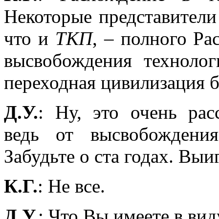
Некоторые представител
что и
ТКП
, – полного Ра
высвобождения технолог
переходная цивилизация б
Д.У.
: Ну, это очень ра
ведь от высвобождени
Забудьте о ста годах. Выи
К.Г.
: Не все.
Д.У.
: Что Вы имеете в вид