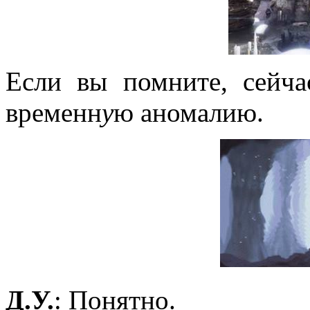
Если вы помните, сейч
временн
у
ю аномалию.
Д.У.
: Понятно.