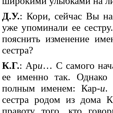
широкими улыбками на л
Д.У.
: Кори, сейчас Вы н
уже упоминали ее сестру
пояснить изменение име
сестра?
К.Г.
: Ар
и
… С самого нач
ее именно так. Однако 
полным именем: Кар-
и
.
сестра родом из дома К
правоту того, кто гово