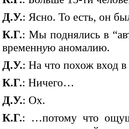
Д.У.
: Ясно. То есть, он 
К.Г.
: Мы поднялись в “ав
временн
у
ю аномалию.
Д.У.
: На что похож вход в
К.Г.
: Ничего…
Д.У.
: Ох.
К.Г.
: …потому что ощуще