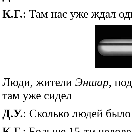
К.Г.
: Там нас уже ждал од
Люди, жители
Эншар
, по
там уже сидел
Д.У.
: Сколько людей было
К.Г.
: Больше 15-ти челове