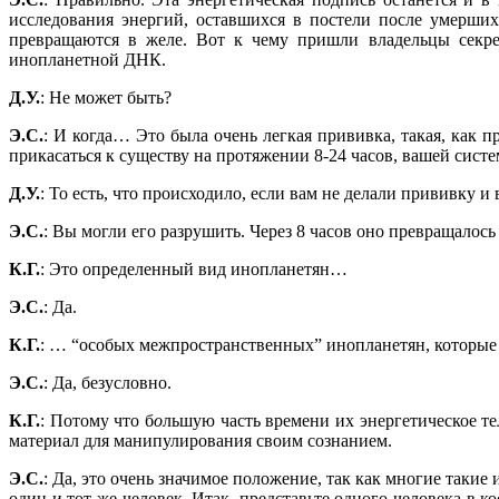
исследования энергий, оставшихся в постели после умерших
превращаются в желе. Вот к чему пришли владельцы секре
инопланетной ДНК.
Д.У.
: Не может быть?
Э.С.
: И когда… Это была очень легкая прививка, такая, как
прикасаться к существу на протяжении 8-24 часов, вашей систе
Д.У.
: То есть, что происходило, если вам не делали прививку и
Э.С.
: Вы могли его разрушить. Через 8 часов оно превращалось
К.Г.
: Это определенный вид инопланетян…
Э.С.
: Да.
К.Г.
: … “особых межпространственных” инопланетян, которые 
Э.С.
: Да, безусловно.
К.Г.
: Потому что б
о
льшую часть времени их энергетическое те
материал для манипулирования своим сознанием.
Э.С.
: Да, это очень значимое положение, так как многие такие
один и тот же человек. Итак, представьте одного человека в 