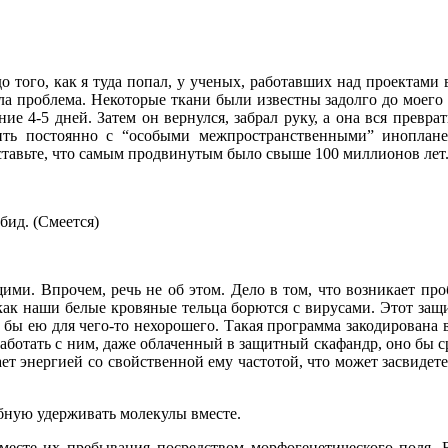
т до того, как я туда попал, у ученых, работавших над проект
а проблема. Некоторые ткани были известны задолго до моего 
ие 4-5 дней. Затем он вернулся, забрал руку, а она вся превра
ходить постоянно с “особыми межпространственными” иноп
тавьте, что самым продвинутым было свыше 100 миллионов лет
бид. (Смеется)
щими. Впрочем, речь не об этом. Дело в том, что возникает п
ак наши белые кровяные тельца борются с вирусами. Этот защ
 бы ею для чего-то нехорошего. Такая программа закодирована 
работать с ним, даже облаченный в защитный скафандр, оно бы ср
ает энергией со свойственной ему
частотой, что может засвидет
обную удерживать молекулы вместе.
в месте их пребывания посредством морфогенетического поля. 