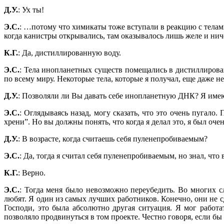
Д.У.
: Ух ты!
Э.С.
: …потому что химикаты тоже вступали в реакцию с телам
когда канистры открывались, там оказывалось лишь желе и нич
К.Г.
: Да, дистиллированную воду.
Э.С.
: Тела инопланетных существ помещались в дистиллиров
по всему миру. Некоторые тела, которые я получал, еще даже
Д.У.
: Позволяли ли Вы давать себе инопланетную ДНК? Я имею в
Э.С.
: Оглядываясь назад, могу сказать, что это очень пугало
хрени”. Но вы должны понять, что когда я делал это, я был оче
Д.У.
: В возрасте, когда считаешь себя пуленепробиваемым?
Э.С.
: Да, тогда я считал себя пуленепробиваемым, но знал, что 
К.Г.
: Верно.
Э.С.
: Тогда меня было невозможно переубедить. Во многих сл
любят. Я один из самых лучших работников. Конечно, они не сд
Господи, это была абсолютно другая ситуация. Я мог работа
позволяло продвинуться в том проекте. Честно говоря, если бы 