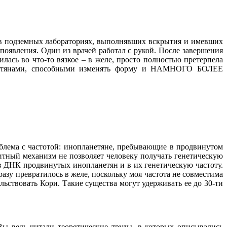
ами в подземных лабораториях, выполнявших вскрытия и имевших
появления. Один из врачей работал с рукой. После завершения
тилась во что-то вязкое – в желе, просто полностью претерпела
ланетянами, способными изменять форму и НАМНОГО БОЛЕЕ
.
роблема с частотой: инопланетяне, пребывающие в продвинутом
итный механизм не позволяет человеку получать генетическую
в ДНК продвинутых инопланетян и в их генетическую частоту.
азу превратилось в желе, поскольку моя частота не совместима
ельствовать Кори. Такие существа могут удерживать ее до 30-ти
Вы ведь читали теоретические труды, в которых описывались