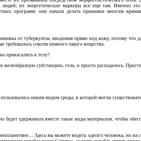
 людей; их энергетические маркеры все еще там. Именно это
тных программ: они начали делать прививки многим врачам 
 прививка от туберкулеза, вводимая прямо под кожу, потому ч
ме требовалось совсем немного такого вещества.
 вы прикасались к телу?
 в желеобразную субстанцию, гель, и просто распадалось. Прост
пользовались неким видом среды, в которой могли существоват
ло будет удерживать вместе такие виды материалов, чтобы обесп
 инопланетяне… Здесь вы можете видеть одного человека, но на 
космическом корабле возле Сатурна, скажем, корабль имеет длину