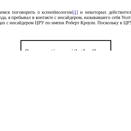
емся поговорить о ксенобиологии
[1]
и некоторых действител
года, я пребывал в контакте с инсайдером, называвшего себя Уол
дах с инсайдером ЦРУ по имени Роберт Кроули. Поскольку в ЦРУ