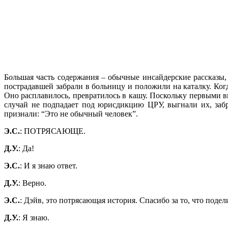
Б
о
льшая часть содержания – обычные инсайдерские рассказы, 
пострадавшей забрали в больницу и положили на каталку. Ко
Оно расплавилось, превратилось в кашу. Поскольку первыми в
случай не подпадает под юрисдикцию ЦРУ, выгнали их, забр
признали: “Это не обычный человек”.
Э.С.
: ПОТРЯСАЮЩЕ.
Д.У.
: Да!
Э.С.
: И я знаю ответ.
Д.У.
: Верно.
Э.С.
: Дэйв, это потрясающая история. Спасибо за то, что поде
Д.У.
: Я знаю.