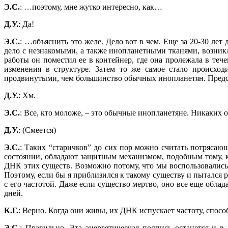
Э.С.
: …поэтому, мне жутко интересно, как…
Д.У.
: Да!
Э.С.
: …объяснить это желе. Дело вот в чем. Еще за 20-30 ле
дело с незнакомыми, а также инопланетными тканями, возникл
работы он поместил ее в контейнер, где она пролежала в течен
изменения в структуре. Затем то же самое стало проис
продвинутыми, чем большинство обычных инопланетян. Предс
Д.У.
: Хм.
Э.С.
: Все, кто моложе, – это обычные инопланетяне. Никаких о
Д.У.
: (Смеется)
Э.С.
: Таких “старичков” до сих пор можно считать потрясаю
состоянии, обладают защитным механизмом, подобным тому, к
ДНК этих существ. Возможно потому, что мы воспользовались
Поэтому, если бы я приблизился к такому существу и пытался 
с его частотой. Даже если существо мертво, оно все еще облад
дней.
К.Г.
: Верно. Когда они живы, их ДНК испускает частоту, спос
Э.С.
: Правильно. Эта энергетическая подпись останется и 