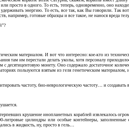
или просто в одного. То есть, теперь, одновременно, оно находи
удерживать энергию. То есть, все так, как Вы говорили. Так вот
в, например, готовые образцы и все такое, не нанося вреда телу
й”?
етическим материалом. И вот что интересно: кое-кто из техниче
ания там им перестали делать уколы, хотя персоналу приходилос
м с десятицентовую монету. Оно содержало достаточное количест
ториях пользуются взятым из геля генетическим материалом, и
итировать частоту, био-неврологическую частоту… и создават
рушается.
 терпевших крушение инопланетных кораблей извлекалось огромно
0-литровые цилиндры или особые контейнеры, заполненные с
ались в жидкость, ну, просто в гель…