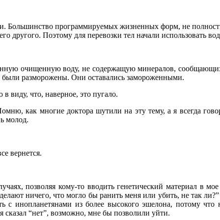
и. Большинство программируемых жизненных форм, не полностью
его другого. Поэтому для перевозки тел начали использовать во
анную очищенную воду, не содержащую минералов, сообщающих
 не были разморожены. Они оставались замороженными.
 виду, что, наверное, это пугало.
. Помню, как многие доктора шутили на эту тему, а я всегда го
нь молод.
все вернется.
учаях, позволяя кому-то вводить генетический материал в мое 
елают ничего, что могло бы ранить меня или убить, не так ли?” З
ть с инопланетянами из более высокого эшелона, потому что 
я сказал “нет”, возможно, мне бы позволили уйти.