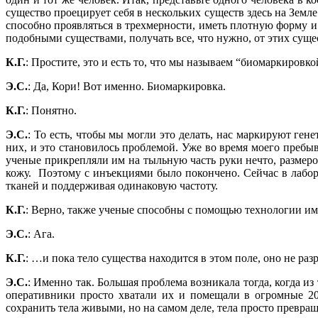
существо проецирует себя в нескольких существ здесь на Земле 
способно проявляться в трехмерности, иметь плотную форму и 
подобными существами, получать все, что нужно, от этих сущест
К.Г.
: Простите, это и есть то, что мы называем “биомаркировко
Э.С.
: Да, Кори! Вот именно. Биомаркировка.
К.Г.
: Понятно.
Э.С.
: То есть, чтобы мы могли это делать, нас маркируют ген
них, и это становилось проблемой. Уже во время моего пребыв
ученые прикрепляли им на тыльную часть руки нечто, размеро
кожу. Поэтому с инъекциями было покончено. Сейчас в лабора
тканей и поддерживая одинаковую частоту.
К.Г.
: Верно, также ученые способны с помощью технологии им
Э.С.
: Ага.
К.Г.
: …и пока тело существа находится в этом поле, оно не раз
Э.С.
: Именно так. Большая проблема возникала тогда, когда из
оперативники просто хватали их и помещали в огромные 20
сохранить тела живыми, но на самом деле, тела просто превращ