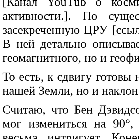
[Канал YouTub о косм
активности.]. По суще
засекреченную ЦРУ [ссы
В ней детально описывае
геомагнитного, но и геоф
То есть, к сдвигу готовы
нашей Земли, но и наклон
Считаю, что Бен Дэвидсо
мог измениться на 90°, 
весьма интригует. Коне