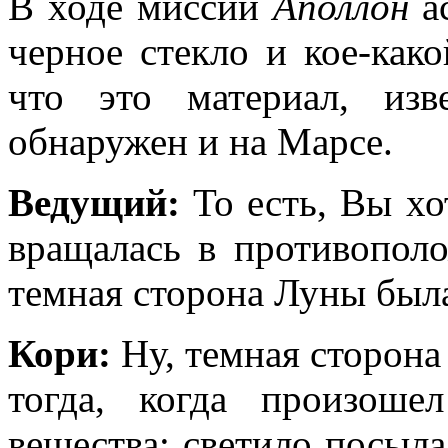
В ходе миссий
Аполлон
ас
черное стекло и кое-како
что это материал, из
обнаружен и на Марсе.
Ведущий:
То есть, Вы хо
вращалась в противопол
темная сторона Луны был
Кори:
Ну, темная сторона
тогда, когда произоше
вещества; светило посыл