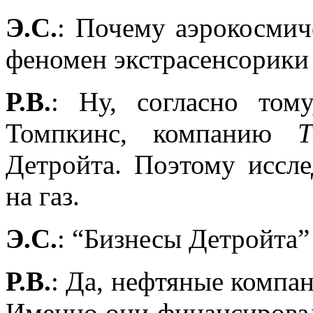
Э.С.
: Почему аэрокосми
феномен экстрасенсорики
Р.В.
: Ну, согласно том
Томпкинс, компанию
Детройта. Поэтому иссл
на газ.
Э.С.
: “Бизнесы Детройта
Р.В.
: Да, нефтяные компа
Именно они финансиров