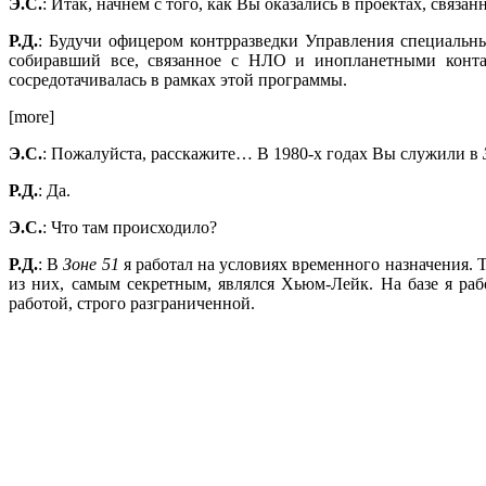
Э.С.
: Итак, начнем с того, как Вы оказались в проектах, связ
Р.Д.
: Будучи офицером контрразведки Управления специальн
собиравший все, связанное с НЛО и инопланетными конта
сосредотачивалась в рамках этой программы.
[more]
Э.С.
: Пожалуйста, расскажите… В 1980-х годах Вы служили в
Р.Д.
: Да.
Э.С.
: Что там происходило?
Р.Д.
: В
Зоне 51
я работал на условиях временного назначения. 
из них, самым секретным, являлся Хьюм-Лейк. На базе я ра
работой, строго разграниченной.