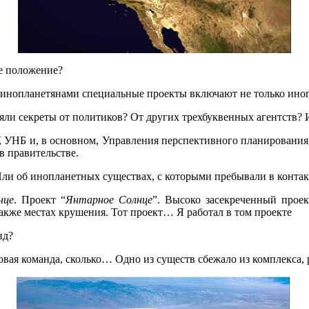
е положение?
с инопланетянами специальные проекты включают не только ино
аняли секреты от политиков? От других трехбуквенных агентств
У, УНБ и, в основном, Управления перспективного планирован
в правительстве.
Или об инопланетных существах, с которыми пребывали в контак
нце
. Проект “
Янтарное Солнце
”. Высоко засекреченный прое
акже местах крушения. Тот проект… Я работал в том проекте
нд?
ковая команда, сколько… Одно из существ сбежало из комплекса,