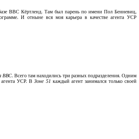
абазе ВВС Кёртленд. Там был парень по имени Пол Бенневиц,
грамме. И отныне вся моя карьера в качестве агента УСР
а ВВС
. Всего там находились три разных подразделения. Одним
4 агента УСР. В
Зоне 51
каждый агент занимался только своей