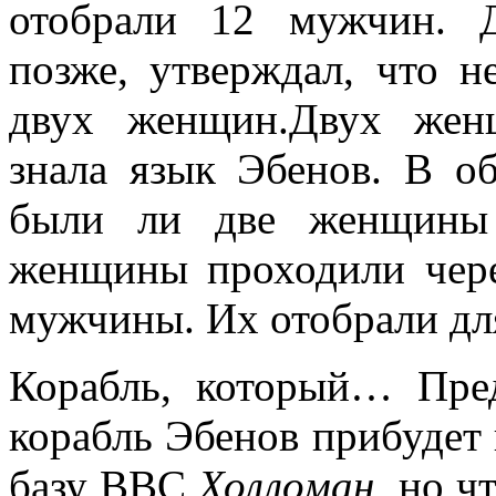
отобрали 12 мужчин. Д
позже, утверждал, что н
двух женщин.Двух жен
знала язык Эбенов. В о
были ли две женщины 
женщины проходили чере
мужчины. Их отобрали дл
Корабль, который… Пред
корабль Эбенов прибудет 
базу ВВС
Холломан
, но ч