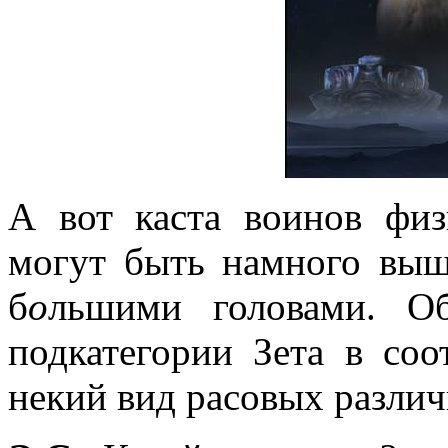
А вот каста воинов фи
могут быть намного выш
б
о
льшими головами. О
подкатегории Зета в соо
некий вид расовых различ