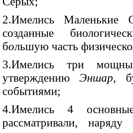
Серых;
2.Имелись Маленькие 
созданные биологиче
б
о
льшую часть физическо
3.Имелись три мощных
утверждению
Эншар,
бу
событиями;
4.Имелись 4 основны
рассматривали, наряд