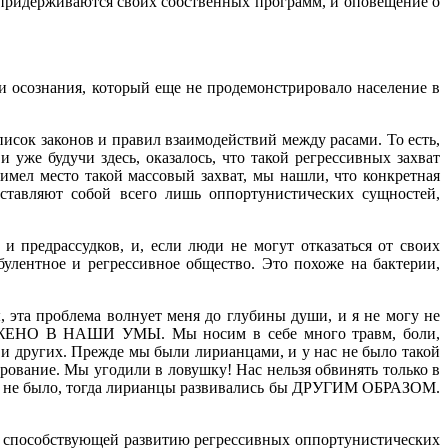
и придерживаются своих собственных программ, и оповещение о
и и осознания, который еще не продемонстрировало население в
исок законов и правил взаимодействий между расами. То есть,
 уже будучи здесь, оказалось, что такой регрессивных захват
мел место такой массовый захват, мы нашли, что конкретная
ставляют собой всего лишь оппортунистических сущностей,
 предрассудков, и, если люди не могут отказаться от своих
улентное и регрессивное общество. Это похоже на бактерии,
, эта проблема волнует меня до глубины души, и я не могу не
 ВЛОЖЕНО В НАШИ УМЫ. Мы носим в себе много травм, боли,
 других. Прежде мы были лирианцами, и у нас не было такой
рование. Мы угодили в ловушку! Нас нельзя обвинять только в
гда не было, тогда лирианцы развивались бы ДРУГИМ ОБРАЗОМ.
ду способствующей развитию регрессивных оппортунистических