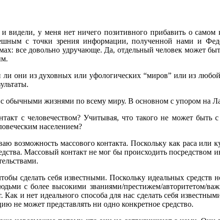
 и видели, у меня нет ничего позитивного прибавить о самом
ешным с точки зрения информации, полученной нами и Фед
мах: все довольно удручающе. Да, отдельный человек может быть
ым.
и ли они из духовных или уфологических “миров” или из любо
зультаты.
 с обычными жизнями по всему миру. В основном с упором на 
онтакт с человечеством? Учитывая, что такого не может быть
еловеческим населением?
иваю возможность массового контакта. Поскольку как раса или ку
средства. Массовый контакт не мог бы происходить посредством 
тельствами.
бы сделать себя известными. Поскольку идеальных средств не с
юдьми с более высокими званиями/престижем/авторитетом/важ
. Как и нет идеального способа для нас сделать себя известным
ию не может представлять ни одно конкретное средство.