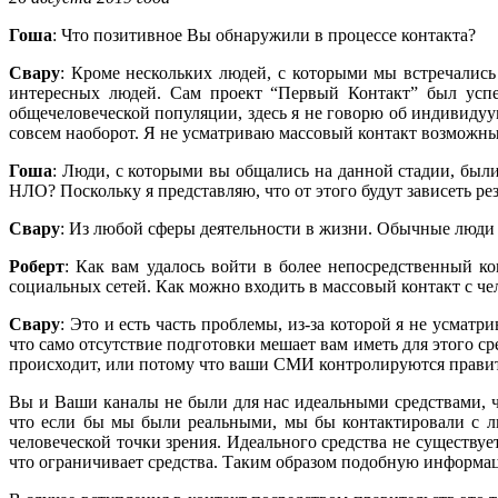
Гоша
: Что позитивное Вы обнаружили в процессе контакта?
Свару
: Кроме нескольких людей, с которыми мы встречались
интересных людей. Сам проект “Первый Контакт” был усп
общечеловеческой популяции, здесь я не говорю об индивидуу
совсем наоборот. Я не усматриваю массовый контакт возможн
Гоша
: Люди, с которыми вы общались на данной стадии, был
НЛО? Поскольку я представляю, что от этого будут зависеть ре
Свару
: Из любой сферы деятельности в жизни. Обычные люди
Роберт
: Как вам удалось войти в более непосредственный к
социальных сетей. Как можно входить в массовый контакт с ч
Свару
: Это и есть часть проблемы, из-за которой я не усматр
что само отсутствие подготовки мешает вам иметь для этого 
происходит, или потому что ваши СМИ контролируются прави
Вы и Ваши каналы не были для нас идеальными средствами, что
что если бы мы были реальными, мы бы контактировали с л
человеческой точки зрения. Идеального средства не существует
что ограничивает средства. Таким образом подобную информац