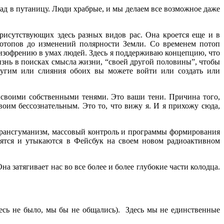
клад в путаницу. Люди храбрые, и мы делаем все возможное даже
присутствующих здесь разных видов рас. Она кроется еще и в
потопов до изменений полярности Земли. Со временем потоп
 шизофрению в умах людей. Здесь я поддерживаю концепцию, что
изнь в поисках смысла жизни, “своей другой половины”, чтобы
другим или слияния обоих вы можете войти или создать или
о своими собственными тенями. Это ваши тени. Причина того,
воим бессознательным. Это то, что вижу я. И я прихожу сюда,
 трансгуманизм, массовый контроль и программы формирования
дятся и утыкаются в Фейсбук на своем новом радиоактивном
 затягивает нас во все более и более глубокие части колодца.
десь не было, мы бы не общались).
Здесь мы не единственные