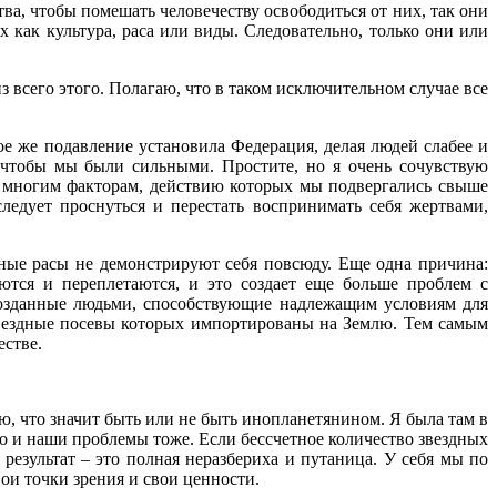
тва, чтобы помешать человечеству освободиться от них, так они
как культура, раса или виды. Следовательно, только они или
з всего этого. Полагаю, что в таком исключительном случае все
ое же подавление установила Федерация, делая людей слабее и
, чтобы мы были сильными. Простите, но я очень сочувствую
ря многим факторам, действию которых мы подвергались свыше
следует проснуться и перестать воспринимать себя жертвами,
здные расы не демонстрируют себя повсюду. Еще одна причина:
ются и переплетаются, и это создает еще больше проблем с
 созданные людьми, способствующие надлежащим условиям для
звездные посевы которых импортированы на Землю. Тем самым
стве.
ю, что значит быть или не быть инопланетянином. Я была там в
о и наши проблемы тоже. Если бессчетное количество звездных
результат – это полная неразбериха и путаница. У себя мы по
вои точки зрения и свои ценности.