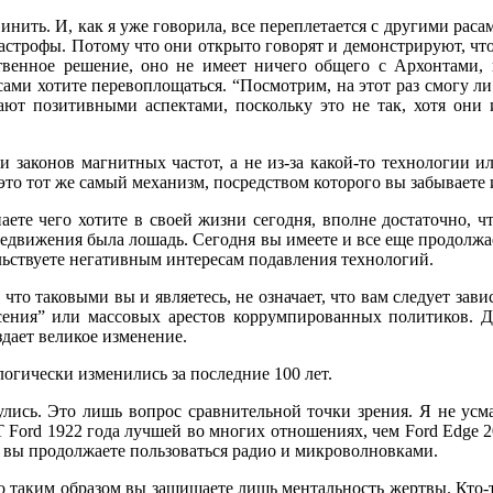
винить. И, как я уже говорила, все переплетается с другими ра
строфы. Потому что они открыто говорят и демонстрируют, что 
ственное решение, оно не имеет ничего общего с Архонтами,
сами хотите перевоплощаться. “Посмотрим, на этот раз смогу ли
т позитивными аспектами, поскольку это не так, хотя они и
и законов магнитных частот, а не из-за какой-то технологии ил
это тот же самый механизм, посредством которого вы забываете и
ете чего хотите в своей жизни сегодня, вполне достаточно, ч
ередвижения была лошадь. Сегодня вы имеете и все еще продолжа
ьствуете негативным интересам подавления технологий.
что таковыми вы и являетесь, не означает, что вам следует зави
есения” или массовых арестов коррумпированных политиков. Де
здает великое изменение.
огически изменились за последние 100 лет.
нулись. Это лишь вопрос сравнительной точки зрения. Я не у
 Т Ford 1922 года лучшей во многих отношениях, чем Ford Edge 
е вы продолжаете пользоваться радио и микроволновками.
о таким образом вы защищаете лишь ментальность жертвы. Кто-т