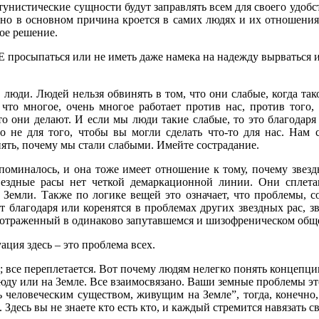
тунистические сущности будут заправлять всем для своего удобс
но в основном причина кроется в самих людях и их отношениях 
ое решение.
Е просыпаться или не иметь даже намека на надежду вырваться и
люди. Людей нельзя обвинять в том, что они слабые, когда так
 что многое, очень многое работает против нас, против того
что они делают. И если мы люди такие слабые, то это благода
о не для того, чтобы вы могли сделать что-то для нас. Нам 
нять, почему мы стали слабыми. Имейте сострадание.
 упоминалось, и она тоже имеет отношение к тому, почему зве
звездные расы нет четкой демаркационной линии. Они сплета
 Земли. Также по логике вещей это означает, что проблемы,
т благодаря или коренятся в проблемах других звездных рас, 
 отраженный в одинаково запутавшемся и шизофреническом обще
уация здесь – это проблема всех.
 все переплетается. Вот почему людям нелегко понять концепци
сюду или на Земле. Все взаимосвязано. Ваши земные проблемы эт
 человеческим существом, живущим на Земле”, тогда, конечно, 
. Здесь вы не знаете кто есть кто, и каждый стремится навязать с