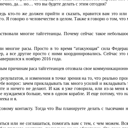
онечно, да… но… что вы будете делать с этим сегодня?
едь кто-то же должен прийти и сказать, нравится вам это или 
о. Я говорю о человечестве в целом. Также я говорю о том, что 
аствовали многие тайгетеанцы. Почему сейчас такое небольшое
али многие расы. Просто в то время “атакующая” сила Федер
, а все другие просто с ними координировались. Сейчас это ц
завершился к ноябрю 2016 года.
жным причинам раса тайгетеанцев отозвала свое коммуникационно
результатов, и изменения в точке зрения на то, что реально пр
бе вопрос: зачем прикладывать так много усилий и вкладывать 
те и ничего не делают. И как я уже говорила, или из-за меня 
не нуждаемся больше, чем в одном корабле. И еще потому, что н
еека и я.
совому контакту. Тогда что Вы планируете делать с тысячами 
ться или не соглашаться, помогать вам с тем, с чем можем. В