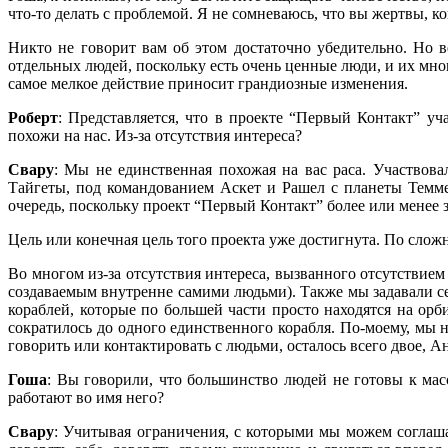
что-то делать с проблемой. Я не сомневаюсь, что вы жертвы, к
Никто не говорит вам об этом достаточно убедительно. Но в
отдельных людей, поскольку есть очень ценные люди, и их мног
самое мелкое действие приносит грандиозные изменения.
Роберт
: Представляется, что в проекте “Первый Контакт” уч
похожи на нас. Из-за отсутствия интереса?
Свару
: Мы не единственная похожая на вас раса. Участвов
Тайгеты, под командованием Аскет и Рашел с планеты Теммер
очередь, поскольку проект “Первый Контакт” более или менее 
Цель или конечная цель того проекта уже достигнута. По сло
Во многом из-за отсутствия интереса, вызванного отсутствием 
создаваемым внутренне самими людьми). Также мы задавали се
кораблей, которые по большей части просто находятся на орби
сократилось до одного единственного корабля. По-моему, мы 
говорить или контактировать с людьми, осталось всего двое, Ан
Гоша
: Вы говорили, что большинство людей не готовы к мас
работают во имя него?
Свару
: Учитывая ограничения, с которыми мы можем соглаша