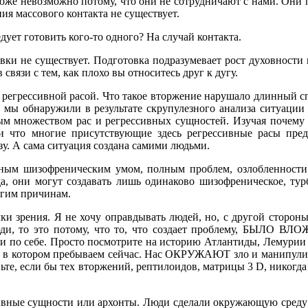
 тоже невозможно потому, что они не сотрудничают с нами. Он
ия массового контакта не существует.
дует готовить кого-то одного? На случай контакта.
товки не существует. Подготовка подразумевает рост духовност
 связи с тем, как плохо вы относитесь друг к дугу.
регрессивной расой. Что такое вторжение нарушало длинный сп
о мы обнаружили в результате скрупулезного анализа ситуации и
ым множеством рас и регрессивных сущностей. Изучая почему и
и что многие присутствующие здесь регрессивные расы пред
зу. А сама ситуация создана самими людьми.
ным шизофреническим умом, полным проблем, озлобленности и
 они могут создавать лишь одинаково шизофреническое, турб
угим причинам.
ки зрения. Я не хочу оправдывать людей, но, с другой стороны
 люди, то это потому, что то, что создает проблему, БЫЛО
по себе. Просто посмотрите на историю Атлантиды, Лемурии и
зло, в котором пребываем сейчас. Нас ОКРУЖАЮТ зло и манипули
ьте, если бы тех вторжений, рептилоидов, матрицы 3 D, нико
рессивные сущности или архонты. Люди сделали окружающую сре