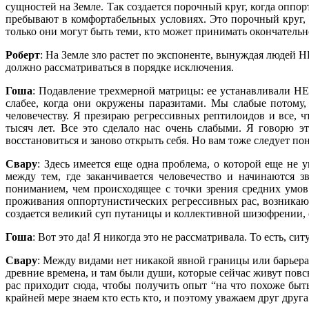
сущностей на Земле. Так создается порочный круг, когда оппор
пребывают в комфортабельных условиях. Это порочный круг, 
только они могут быть теми, кто может принимать окончательн
Роберт
: На Земле зло растет по экспоненте, вынуждая людей Н
должно рассматриваться в порядке исключения.
Гоша
: Подавление трехмерной матрицы: ее устанавливали НЕ 
слабее, когда они окружены паразитами. Мы слабые потому,
человечеству. Я презираю регрессивных рептилоидов и все, 
тысяч лет. Все это сделало нас очень слабыми. Я говорю эт
восстановиться и заново открыть себя. Но вам тоже следует по
Свару
: Здесь имеется еще одна проблема, о которой еще не
между тем, где заканчивается человечество и начинаются 
пониманием, чем происходящее с точки зрения средних умов
проживания оппортунистических регрессивных рас, возникаю
создается великий суп путаницы и коллективной шизофрении,
Гоша
: Вот это да! Я никогда это не рассматривала. То есть, сит
Свару
: Между видами нет никакой явной границы или барьера;
древние времена, и там были души, которые сейчас живут пов
рас приходит сюда, чтобы получить опыт “на что похоже быть
крайней мере знаем кто есть кто, и поэтому уважаем друг друга