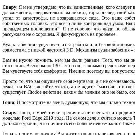
Свару
: Я и не утверждаю, что вы единственные, кого следует 
до вхождения, следовательно вы ликвидаторы последствий ката
устал от катастрофы, не возвращаются сюда. Это ваше соб
собственных головах. Это всего лишь контроль над умом. Вы 
предыдущем воплощении”. Я не говорю, что люди не обладаю
рассуждаю не о хорошем. Я фокусируюсь на проблеме.
Вуаль забвения существует из-за работы или базовой динамик
совместима с низкой частотой 3 D. Механизм вуали забвения – 
Вам не нужно помнить, кем вы были раньше. Того, что вы зна
стагнации. Всего около 130 лет назад главными средствами п
Вы чувствуете себя комфортно. Именно поэтому вы попустител
Просто то, что вы ощущаете себя жертвами, а я не сомневаюсь, 
лежит на ВАС; делайте что-то, а не ждите “массового возн
существует. Любое действие, каким бы мелким оно не было, со
Гоша
: И посмотрите на меня, думающую, что мы сильно технол
Свару
: Гоша, с моей точки зрения вы не очень-то и продви
моделью Ford Edge 2019 года. На самом деле я считаю модель
до такого уровня, что починить его больше невозможно? Такж
Гоша, я понимаю, почему Вы хотите защищать человечество, н