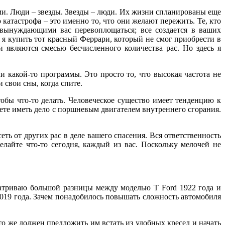
сами. Люди – звезды. Звезды – люди. Их жизни спланированы еще
катастрофа – это именно то, что они желают пережить. Те, кто
 вынуждающими вас перевоплощаться; все создается в ваших
 я купить тот красный Феррари, который не смог приобрести в
 являются смесью бесчисленного количества рас. Но здесь я
и какой-то программы. Это просто то, что высокая частота не
 свои сны, когда спите.
тобы что-то делать. Человеческое существо имеет тенденцию к
ете иметь дело с поршневым двигателем внутреннего сгорания.
сеть от других рас в деле вашего спасения. Вся ответственность
лайте что-то сегодня, каждый из вас. Поскольку мелочей не
сматриваю большой разницы между моделью Т Ford 1922 года и
2019 года. Зачем понадобилось повышать сложность автомобиля
о же должен предложить им встать из удобных кресел и начать