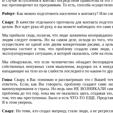
В случае вступления в контакт посредством правительств это
нас противоречит их программам. То есть, способа осуществлен
Роберт
: Как можно подготовить население к контакту? Или сле
Свару
: В качестве отдельного протокола для контакта подго
целом. Все идет рука об руку, и вы можете наблюдать это сами в
Мы прибыли сюда, полагая, что люди захвачены неоправданно 
людям следует помочь. Но на самом деле, исходя из того, чт
осуществлен не одной или двумя конкретными расами, а цел
причина состоит в том, что проблему создали сами люди, 
эксплуатирующих ситуацию, в которой оказались, себе на поль
Мы обнаружили, что если человечество обладает беспорядоч
собственных ненужных схем мышления, ведущих их в никуда,
нападающие на тело из-за слабости последнего по каким-то др
Гоша
: Свару, я Вас понимаю и рассматриваю это с Вашей точ
ответить. Если, как Вы говорите, проблему создают сами
манипулирования и страха. Но ведь они НЕ ВОЗНИКАЛИ сами 
проблемы до тех пор, пока мы не оказались здесь, создавая 
том, что мы преступники. Было и есть ЧТО-ТО ЕЩЕ. Представ
Я в этом уверена.
Свару
: Но теми, кто создал матрицу, стали люди, а не рег