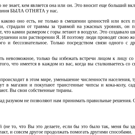
то не знает, кем является она или он. Это вносит еще больший в
имания БЫЛА ОТНЯТА у нас.
, каково оно есть, не только в смешении ценностей или всех 
и, страдали от травмы за травмой на ужасных уровнях, он 
ет, что камни размером с горы летают в воздухе. Это создавало
азрушении или растворении Я. И поэтому люди проводят свою ж
 эго и бессознательное. Только посредством связи одного с 
елать невозможное, только бы избежать встречи лицом к лицу с
ого, что имеется в каждом из вас, когда вы сталкиваетесь со с
о происходит в этом мире, уменьшение численности населения,
т в магазин и покупают трансгенные чипсы и кока-колу, са
ают. Вы свои собственные тираны.
ад разумом не позволяют нам принимать правильные решения. Она
 (не то, что Вы это делаете, если бы это было так, меня бы з
такт, и совсем другое продолжать помогать другими способами.