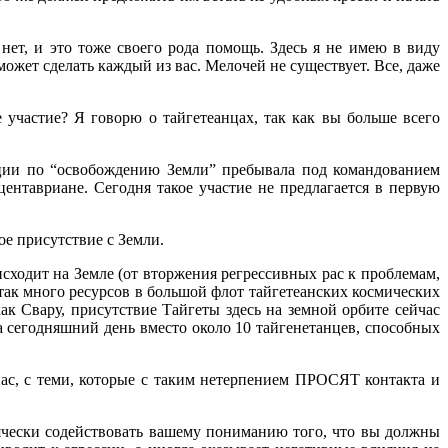
нет, и это тоже своего рода помощь. Здесь я не имею в виду
может сделать каждый из вас. Мелочей не существует. Все, даже
 участие? Я говорю о тайгетеанцах, так как вы больше всего
ации по “освобождению Земли” пребывала под командованием
ентавриане. Сегодня такое участие не предлагается в первую
е присутствие с Земли.
оисходит на Земле (от вторжения регрессивных рас к проблемам,
так много ресурсов в большой флот тайгетеанских космических
как Свару, присутствие Тайгеты здесь на земной орбите сейчас
а сегодняшний день вместо около 10 тайгенетанцев, способных
нас, с теми, которые с таким нетерпением ПРОСЯТ контакта и
сячески содействовать вашему пониманию того, что вы должны