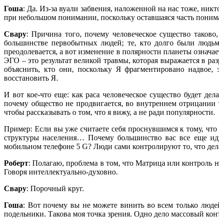
Гоша
: Да. Из-за вуали забвения, наложенной на нас тоже, ник
при небольшом понимании, поскольку оставшаяся часть пон
Свару
: Причина того, почему человеческое существо таково
большинстве первобытных людей; те, кто долго были людьм
преодолевается, а вот изменение в полярности планеты означа
ЭГО – это результат великой травмы, которая выражается в р
объяснить, кто они, поскольку Я фрагментировано надвое,
восстановить Я.
И вот кое-что еще: как раса человеческое существо будет д
почему общество не продвигается, во внутреннем отрицании т
чтобы рассказывать о том, что я вижу, а не ради популярности.
Пример: Если вы уже считаете себя проснувшимся к тому, чт
структуры населения… Почему большинство вас все еще иду
мобильном телефоне 5 G? Люди сами контролируют то, что дел
Роберт
: Полагаю, проблема в том, что Матрица или контроль н
Говоря интеллектуально-духовно.
Свару
: Порочный круг.
Гоша
: Вот почему вы не можете винить во всем только людей
подельники. Такова моя точка зрения. Одно дело массовый кон