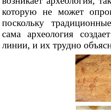
возникает археология, та
которую не может опров
поскольку традиционны
сама археология созда
линии, и их трудно объяс