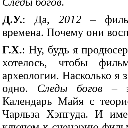
Следы богов
.
Д.У.
: Да,
2012
– фильм
времена. Почему они вос
Г.Х.
: Ну, будь я продюсе
хотелось, чтобы филь
археологии. Насколько я з
одно.
Следы богов
– эт
Календарь Майя с теор
Чарльза Хэпгуда. И им
ключом к сценарию фил