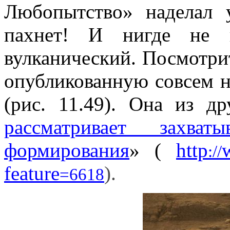
Любопытство» наделал 
пахнет! И нигде не г
вулканический. Посмотр
опубликованную совсем не
(рис. 11.49). Она из д
рассматривает захва
формирования
» (
http
://
feature
).
=6618