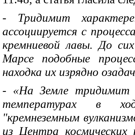
- Тридимит характер
ассоциируется с процесс
кремниевой лавы. До си
Марсе подобные процес
находка их изрядно озадач
- «На Земле тридимит 
температурах в ход
"кремнеземным вулканизм
из Центра космических