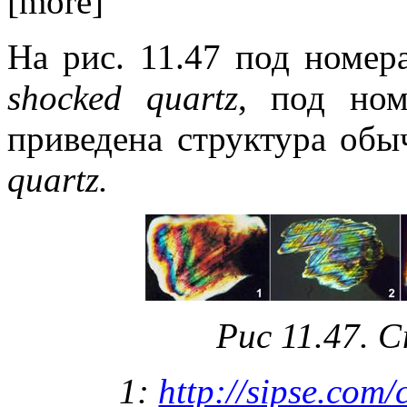
[more]
На рис. 11.47 под номера
shocked quartz
, под ном
приведена структура обы
quartz
.
Рис 11.47. 
1:
http://sipse.com/