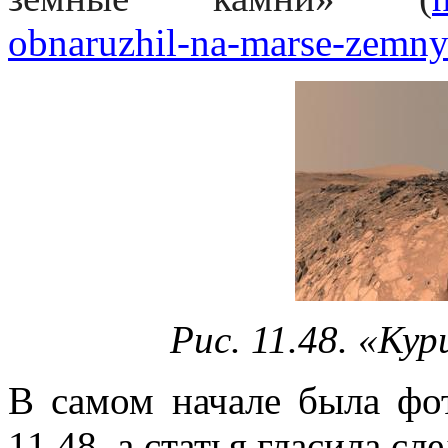
obnaruzhil-na-marse-zemny
Рис. 11.48. «Кур
В самом начале была фот
11.48, а статья гласила с