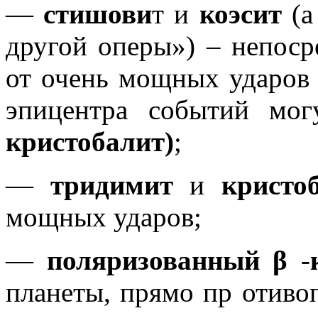
―
стишови
т и
коэсит
(а
другой оперы») – непоср
от очень мощных ударов 
эпицентра событий мог
кристобалит)
;
―
тридимит
и
кристо
мощных ударов;
―
поляризованный β
-
планеты, прямо пр оти