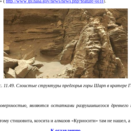
» (
http
www
jpl
nasa
gov
news
news
php
feature
).
://
.
.
.
/
/
.
?
=6618
с. 11.49. Слоистые структуры предгорья горы Шарп в кратере Г
верхностью, являются остатками разрушившегося древнего п
тому стишовита, коэсита и алмазов «Куриосити» там не нашел, а
К оглавлению