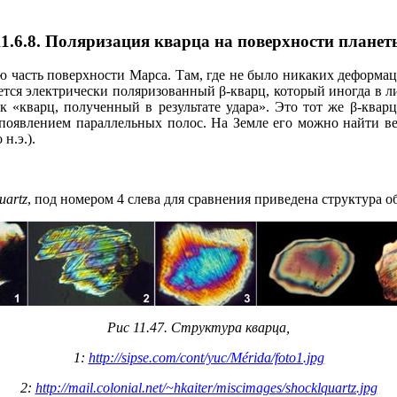
11.6.8. Поляризация кварца на поверхности планет
ую часть поверхности Марса. Там, где не было никаких деформа
ется электрически поляризованный β-кварц, который иногда в 
к «кварц, полученный в результате удара». Это тот же β-квар
 появлением параллельных полос. На Земле его можно найти в
н.э.).
uartz
, под номером 4 слева для сравнения приведена структура о
Рис 11.47. Структура кварца,
1:
http://sipse.com/cont/yuc/Mérida/foto1.jpg
2:
http://mail.colonial.net/~hkaiter/miscimages/shocklquartz.jpg