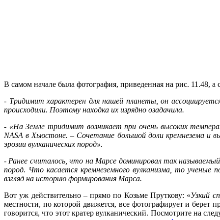
В самом начале была фотография, приведенная на рис. 11.48, а 
- Тридимит характерен для нашей планеты, он ассоциируется
происходили. Поэтому находка их изрядно озадачила.
- «На Земле тридимит возникает при очень высоких темпера
NASA в Хьюстоне. ‒ Сочетание большой доли кремнезема и вы
эрозии вулканических пород».
- Ранее считалось, что на Марсе доминировал так называемы
пород. Что касается кремнеземного вулканизма, то ученые
взгляд на историю формирования Марса.
Вот уж действительно – прямо по Козьме Пруткову: «
Узкий с
местности, по которой движется, все фотографирует и берет
говорится, что этот кратер вулканический. Посмотрите на сле