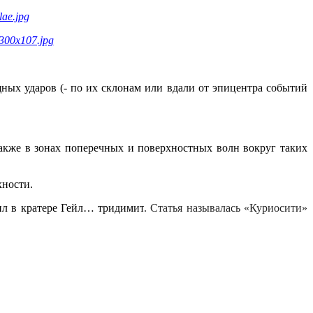
lae.jpg
-300x107.jpg
щных ударов (- по их склонам или вдали от эпицентра событий
акже в зонах поперечных и поверхностных волн вокруг таких
хности.
ил в кратере Гейл… тридимит
. Статья называлась «Куриосити»