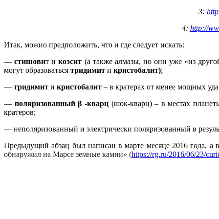
3:
htt
4:
http://w
Итак, можно предположить, что и где следует искать:
―
стишови
т и
коэсит
(а также алмазы, но они уже «из друго
могут образоваться
тридимит
и
кристобалит)
;
―
тридимит
и
кристобалит
– в кратерах от менее мощных уда
―
поляризованный β
-
кварц
(шок-кварц) – в местах плане
кратеров;
― неполяризованный и электрически поляризованный в результ
Предыдущий абзац был написан в марте месяце 2016 года, а 
обнаружил на Марсе земные камни» (
https://rg.ru/2016/06/23/cu