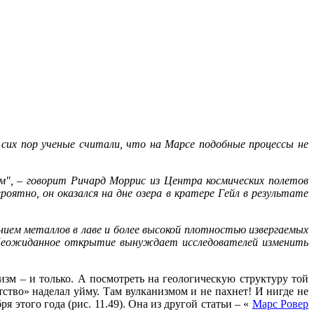
 сих пор ученые считали, что на Марсе подобные процессы не
м", ‒ говорит Ричард Моррис из Центра космических полетов
ятно, он оказался на дне озера в кратере Гейл в результате
ием металлов в лаве и более высокой плотностью извергаемых
. Неожиданное открытие вынуждает исследователей изменить
изм – и только. А посмотреть на геологическую структуру той
тво» наделал уйму. Там вулканизмом и не пахнет! И нигде не
 этого года (рис. 11.49). Она из другой статьи – «
Марс Ровер