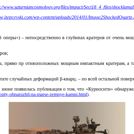
p://www.saturniancosmology.org/files/impact/Sect18_4_files/shocklamal
ww.jzepcevski.com/wp-content/uploads/2014/01/Image2ShockedQuartz
й оперы») – непосредственно в глубинах кратеров от очень мо
ров;
ты, прямо пр отивоположных мощным импактным кратерам, а т
ате случайных деформаций β-кварц. – по всей остальной повер
в июне появилась публикация о том, что «Куриосити» обнаруж
riosity-obnaruzhil-na-marse-zemnye-kamni.html
).