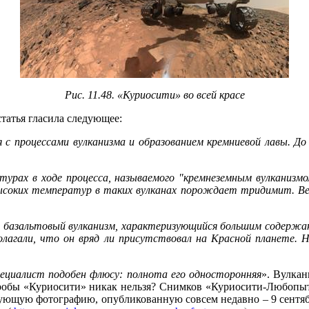
Рис. 11.48. «Куриосити» во всей красе
статья гласила следующее:
 с процессами вулканизма и образованием кремниевой лавы. До
турах в ходе процесса, называемого "кремнеземным вулканизмо
соких температур в таких вулканах порождает тридимит. Веро
й базальтовый вулканизм, характеризующийся большим содержан
 полагали, что он вряд ли присутствовал на Красной планете
пециалист подобен флюсу: полнота его односторонняя
». Вулкан
 пробы «Куриосити» никак нельзя? Снимков «Куриосити-Любопытс
дующую фотографию, опубликованную совсем недавно – 9 сентября