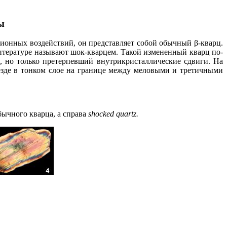
ы
ционных воздействий, он представляет собой обычный β-кварц.
литературе называют шок-кварцем. Такой измененный кварц по-
ц, но только претерпевший внутрикристаллические сдвиги. На
езде в тонком слое на границе между меловыми и третичными
бычного кварца, а справа
shocked quartz
.