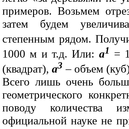
примеров. Возьмем отр
затем будем увеличив
степенным рядом. Полу
1
1000 м и т.д. Или:
а
= 
3
(квадрат),
а
– объем (куб)
Всего лишь очень больш
геометрического конкре
поводу количества и
официальной науке не пр