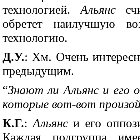
технологией.
Альянс
счи
обретет наилучшую во
технологию.
Д.У.
: Хм. Очень интерес
предыдущим.
“
Знают ли Альянс и его 
которые вот-вот произойд
К.Г.
:
Альянс
и его оппози
Каждая подгруппа име