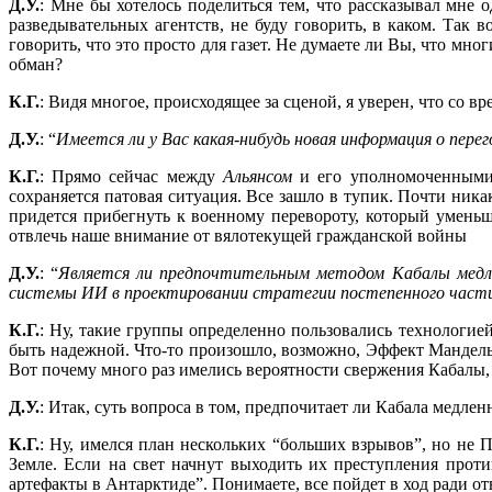
Д.У.
: Мне бы хотелось поделиться тем, что рассказывал мне 
разведывательных агентств, не буду говорить, в каком. Так
говорить, что это просто для газет. Не думаете ли Вы, что мн
обман?
К.Г.
: Видя многое, происходящее за сценой, я уверен, что со 
Д.У.
: “
Имеется ли у Вас какая-нибудь новая информация о пер
К.Г.
: Прямо сейчас между
Альянсом
и его уполномоченными 
сохраняется патовая ситуация. Все зашло в тупик. Почти ник
придется прибегнуть к военному перевороту, который умень
отвлечь наше внимание от вялотекущей гражданской войны
Д.У.
: “
Является ли предпочтительным методом Кабалы медле
системы ИИ в проектировании стратегии постепенного част
К.Г.
: Ну, такие группы определенно пользовались технологие
быть надежной. Что-то произошло, возможно, Эффект Манделы,
Вот почему много раз имелись вероятности свержения Кабалы,
Д.У.
: Итак, суть вопроса в том, предпочитает ли Кабала медле
К.Г.
: Ну, имелся план нескольких “больших взрывов”, но не 
Земле. Если на свет начнут выходить их преступления про
артефакты в Антарктиде”. Понимаете, все пойдет в ход ради о