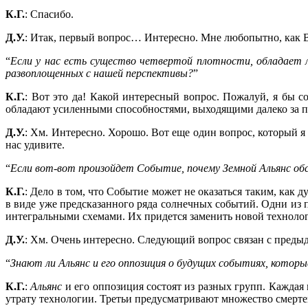
К.Г.
: Спасибо.
Д.У.
: Итак, первый вопрос… Интересно. Мне любопытно, как В
“
Если у нас есть существо четвертой плотности, обладает 
развоплощенных с нашей перспективы?
”
К.Г.
: Вот это да! Какой интересный вопрос. Пожалуй, я бы с
обладают усиленными способностями, выходящими далеко за 
Д.У.
: Хм. Интересно. Хорошо. Вот еще один вопрос, который я
нас удивите.
“
Если вот-вот произойдет Событие, почему Земной Альянс об
К.Г.
: Дело в том, что Событие может не оказаться таким, как
в виде уже предсказанного ряда солнечных событий. Одни из п
интегральными схемами. Их придется заменить новой техноло
Д.У.
: Хм. Очень интересно. Следующий вопрос связан с преды
“
Знают ли Альянс и его оппозиция о будущих событиях, которы
К.Г.
:
Альянс
и его оппозиция состоят из разных групп. Каждая 
утрату технологии. Третьи предусматривают множество смертей