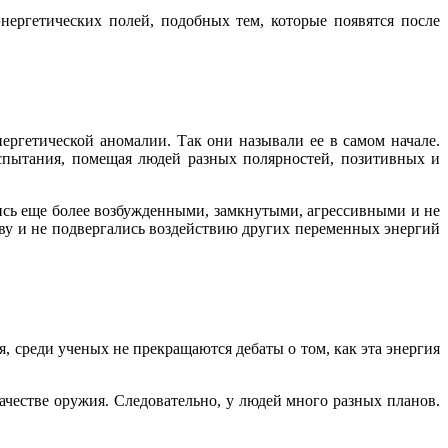
нергетических полей, подобных тем, которые появятся после
гетической аномалии. Так они называли ее в самом начале.
спытания, помещая людей разных полярностей, позитивных и
ись еще более возбужденными, замкнутыми, агрессивными и не
яву и не подвергались воздействию других переменных энергий
, среди ученых не прекращаются дебаты о том, как эта энергия
качестве оружия. Следовательно, у людей много разных планов.