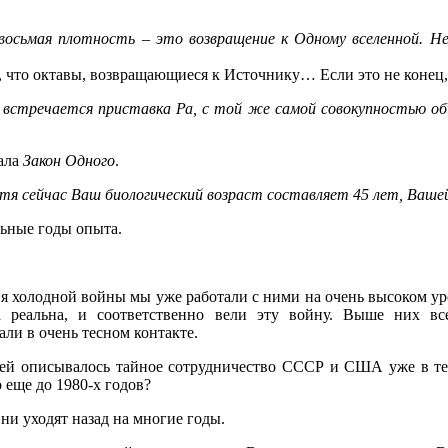
 восьмая плотность – это возвращение к Одному вселенной. 
, что октавы, возвращающиеся к Источнику… Если это не конец,
ых встречается приставка Ра, с той же самой совокупностью о
иала
Закон
Одного
.
хотя сейчас Ваш биологический возраст составляет 45 лет, Ваше
льные годы опыта.
ния холодной войны мы уже работали с ними на очень высоком у
 реальна, и соответственно вели эту войну. Выше них вс
ли в очень тесном контакте.
й описывалось тайное сотрудничество СССР и США уже в те 
 еще до 1980-х годов?
ни уходят назад на многие годы.