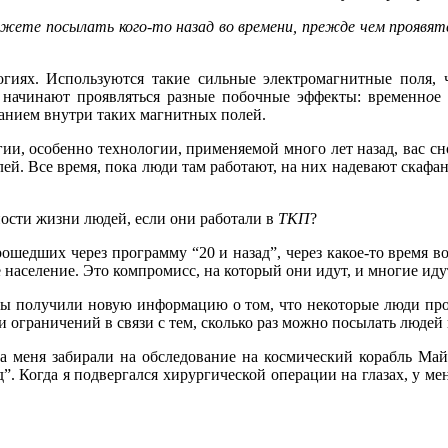
можете посылать кого-то назад во времени, прежде чем проявят
логиях. Используются такие сильные электромагнитные поля,
 начинают проявляться разные побочные эффекты: временн
о
е
ванием внутри таких магнитных полей.
ии, особенно технологии, применяемой много лет назад, вас сн
ей. Все время, пока люди там работают, на них надевают скафан
ости жизни людей, если они работали в
ТКП
?
рошедших через программу “20 и назад”, через какое-то время 
ое население. Это компромисс, на который они идут, и многие иду
ы получили новую информацию о том, что некоторые люди прохо
и ограничений в связи с тем, сколько раз можно посылать людей
да меня забирали на обследование на космический корабль Май
. Когда я подвергался хирургической операции на глазах, у меня