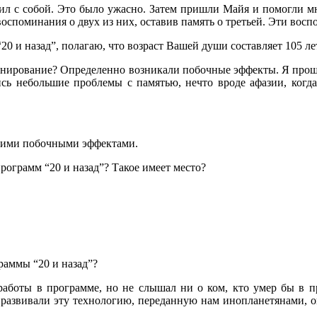
нчил с собой. Это было ужасно. Затем пришли Майя и помогли м
оспоминания о двух из них, оставив память о третьей. Эти вос
20 и назад”, полагаю, что возраст Вашей души составляет 105 ле
нкционирование? Определенно возникали побочные эффекты. Я про
ись небольшие проблемы с памятью, нечто вроде афазии, когд
ногими побочными эффектами.
программ “20 и назад”? Такое имеет место?
граммы “20 и назад”?
 работы в программе, но не слышал ни о ком, кто умер бы в 
ни развивали эту технологию, переданную нам инопланетянами, 