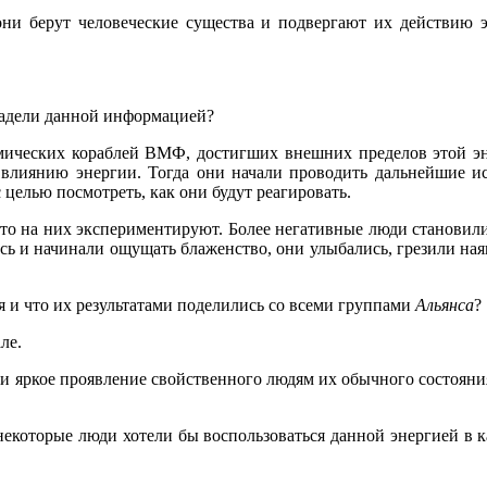
ни берут человеческие существа и подвергают их действию э
владели данной информацией?
ческих кораблей ВМФ, достигших внешних пределов этой энер
у влиянию энергии. Тогда они начали проводить дальнейшие и
 целью посмотреть, как они будут реагировать.
что на них экспериментируют. Более негативные люди становил
ись и начинали ощущать блаженство, они улыбались, грезили на
я и что их результатами поделились со всеми группами
Альянса
?
ле.
 и яркое проявление свойственного людям их обычного состояния
о некоторые люди хотели бы воспользоваться данной энергией в 