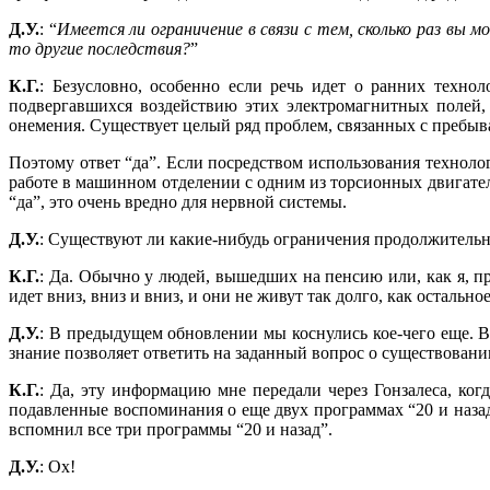
Д.У.
: “
Имеется ли ограничение в связи с тем, сколько раз вы 
то другие последствия?
”
К.Г.
: Безусловно, особенно если речь идет о ранних техно
подвергавшихся воздействию этих электромагнитных полей,
онемения. Существует целый ряд проблем, связанных с пребы
Поэтому ответ “да”. Если посредством использования технолог
работе в машинном отделении с одним из торсионных двигател
“да”, это очень вредно для нервной системы.
Д.У.
: Существуют ли какие-нибудь ограничения продолжительн
К.Г.
: Да. Обычно у людей, вышедших на пенсию или, как я, п
идет вниз, вниз и вниз, и они не живут так долго, как остальн
Д.У.
: В предыдущем обновлении мы коснулись кое-чего еще. В
знание позволяет ответить на заданный вопрос о существовани
К.Г.
: Да, эту информацию мне передали через Гонзалеса, ког
подавленные воспоминания о еще двух программах “20 и назад”
вспомнил все три программы “20 и назад”.
Д.У.
: Ох!