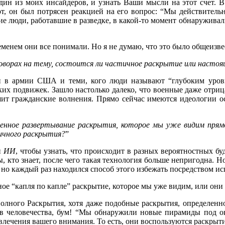
один из моих инсайдеров, и узнать Ваши мысли на этот счет. 
 вот, он был потрясен реакцией на его вопрос: “Мы действител
огие люди, работавшие в разведке, в какой-то момент обнаруживал
временем они все понимали. Но я не думаю, что это было общеиз
еговорах на тему, состоится ли частичное раскрытие или насто
в армии США и теми, кого люди называют “глубоким уровне
аких подвижек. Зашло настолько далеко, что военные даже отри
шит гражданские волнения. Прямо сейчас имеются идеологии 
нное развертывание раскрытия, которое мы уже видим прямо
ичного раскрытия?
”
й
ИИ
, чтобы узнать, что происходит в разных вероятностных бу
 кто знает, после чего такая технология больше непригодна. Н
 но каждый раз находился способ этого избежать посредством и
нное “капля по капле” раскрытие, которое мы уже видим, или они
Полного Раскрытия, хотя даже подобные раскрытия, определенн
тив человечества, бум! “Мы обнаружили новые пирамиды под 
твлечения вашего внимания. То есть, они воспользуются раскры