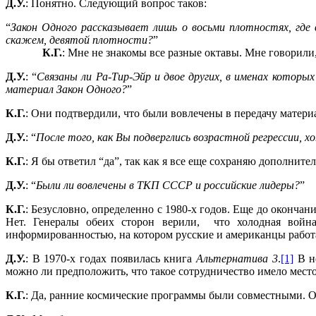
Д.У.
: Понятно. Следующий вопрос таков:
“
Закон Одного рассказывает лишь о восьми плотностях, где
скажем, девятой плотности?
”
К.Г.
: Мне не знакомы все разные октавы. Мне говорили
Д.У.
: “
Связаны ли Ра-Тир-Эйр и двое других, в именах котор
материал Закон Одного?
”
К.Г.
: Они подтвердили, что были вовлечены в передачу матер
Д.У.
: “
После того, как Вы подверглись возрастной регрессии, 
К.Г.
: Я бы ответил “да”, так как я все еще сохраняю дополните
Д.У.
: “
Были ли вовлечены в ТКП СССР и российские лидеры?
”
К.Г.
: Безусловно, определенно с 1980-х годов. Еще до оконча
Нет. Генералы обеих сторон верили, что холодная война
информированностью, на котором русские и американцы работа
Д.У.
: В 1970-х годах появилась книга
Альтернатива 3
.
[1]
В не
можно ли предположить, что такое сотрудничество имело место
К.Г.
: Да, ранние космические программы были совместными. О