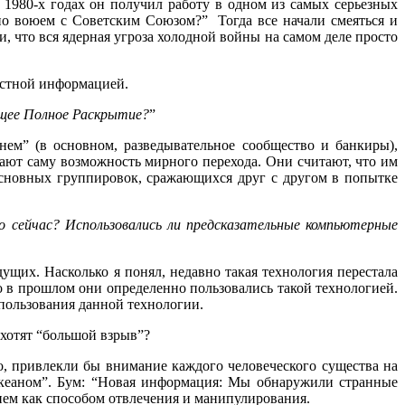
В 1980-х годах он получил работу в одном из самых серьезных
ьно воюем с Советским Союзом?” Тогда все начали смеяться и
и, что вся ядерная угроза холодной войны на самом деле просто
вестной информацией.
ящее Полное Раскрытие?
”
м” (в основном, разведывательное сообщество и банкиры),
цают саму возможность мирного перехода. Они считают, что им
основных группировок, сражающихся друг с другом в попытке
 сейчас? Использовались ли предсказательные компьютерные
дущих. Насколько я понял, недавно такая технология перестала
о в прошлом они определенно пользовались такой технологией.
спользования данной технологии.
 хотят “большой взрыв”?
о, привлекли бы внимание каждого человеческого существа на
океаном”. Бум: “Новая информация: Мы обнаружили странные
тием как способом отвлечения и манипулирования.