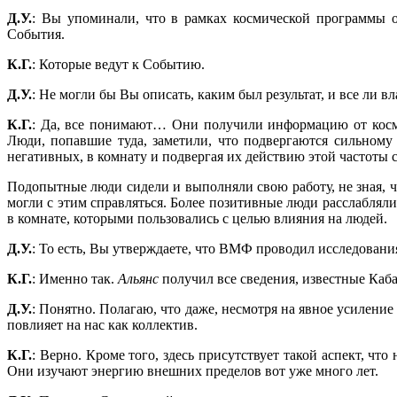
Д.У.
: Вы упоминали, что в рамках космической программы о
События.
К.Г.
: Которые ведут к Событию.
Д.У.
: Не могли бы Вы описать, каким был результат, и все ли 
К.Г.
: Да, все понимают… Они получили информацию от косми
Люди, попавшие туда, заметили, что подвергаются сильном
негативных, в комнату и подвергая их действию этой частоты с
Подопытные люди сидели и выполняли свою работу, не зная, 
могли с этим справляться. Более позитивные люди расслаблял
в комнате, которыми пользовались с целью влияния на людей.
Д.У.
: То есть, Вы утверждаете, что ВМФ проводил исследовани
К.Г.
: Именно так.
Альянс
получил все сведения, известные Каба
Д.У.
: Понятно. Полагаю, что даже, несмотря на явное усиление
повлияет на нас как коллектив.
К.Г.
: Верно. Кроме того, здесь присутствует такой аспект, чт
Они изучают энергию внешних пределов вот уже много лет.