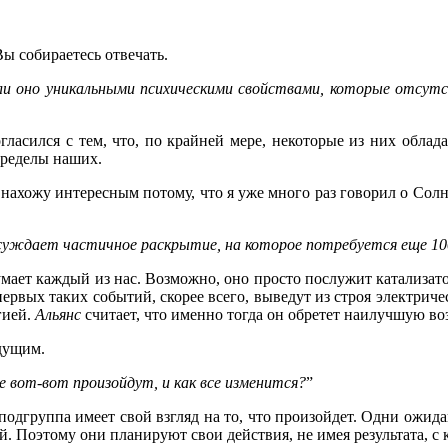
ы собираетесь отвечать.
ли оно уникальными психическими свойствами, которые отсут
огласился с тем, что, по крайней мере, некоторые из них обла
пределы наших.
 нахожу интересным потому, что я уже много раз говорил о Сол
суждает частичное раскрытие, на которое потребуется еще 10
 думает каждый из нас. Возможно, оно просто послужит катализ
ервых таких событий, скорее всего, выведут из строя электрич
гией.
Альянс
считает, что именно тогда он обретет наилучшую в
дущим.
е вот-вот произойдут, и как все изменится?
”
подгруппа имеет свой взгляд на то, что произойдет. Одни ожид
. Поэтому они планируют свои действия, не имея результата, с 