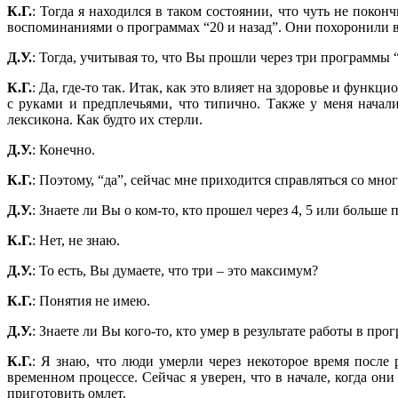
К.Г.
: Тогда я находился в таком состоянии, что чуть не поко
воспоминаниями о программах “20 и назад”. Они похоронили в
Д.У.
: Тогда, учитывая то, что Вы прошли через три программы “
К.Г.
: Да, где-то так. Итак, как это влияет на здоровье и фу
с руками и предплечьями, что типично. Также у меня начал
лексикона. Как будто их стерли.
Д.У.
: Конечно.
К.Г.
: Поэтому, “да”, сейчас мне приходится справляться со м
Д.У.
: Знаете ли Вы о ком-то, кто прошел через 4, 5 или больше 
К.Г.
: Нет, не знаю.
Д.У.
: То есть, Вы думаете, что три – это максимум?
К.Г.
: Понятия не имею.
Д.У.
: Знаете ли Вы кого-то, кто умер в результате работы в про
К.Г.
: Я знаю, что люди умерли через некоторое время после
временн
о
м процессе. Сейчас я уверен, что в начале, когда о
приготовить омлет.