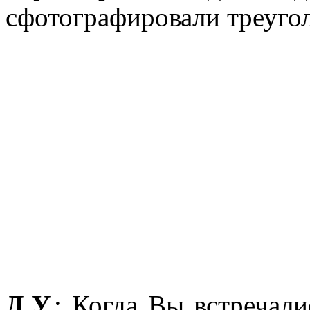
сфотографировали треуго
Д.У.
: Когда Вы встречали