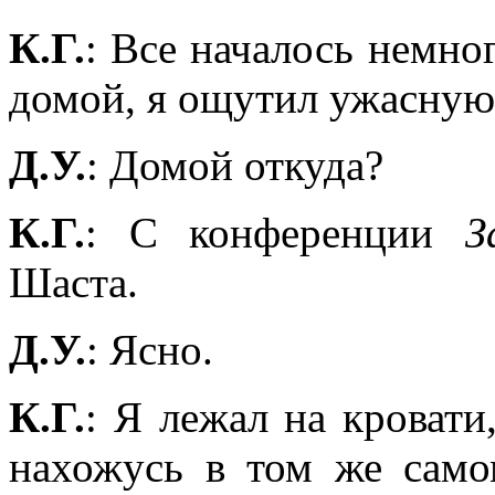
К.Г.
: Все началось немно
домой, я ощутил ужасную 
Д.У.
: Домой откуда?
К.Г.
: С конференции
З
Шаста.
Д.У.
: Ясно.
К.Г.
: Я лежал на кровати
нахожусь в том же само