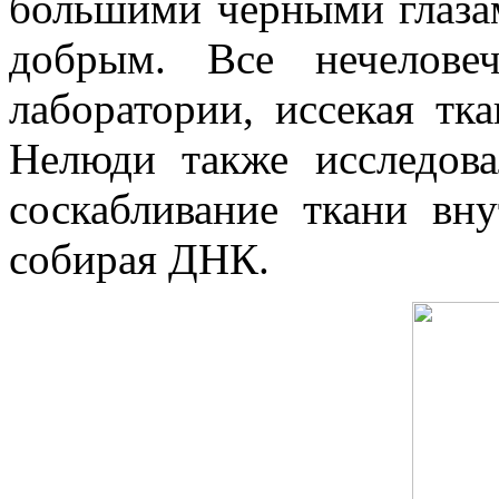
большими черными глазам
добрым. Все нечелове
лаборатории, иссекая тк
Нелюди также исследов
соскабливание ткани вн
собирая ДНК.