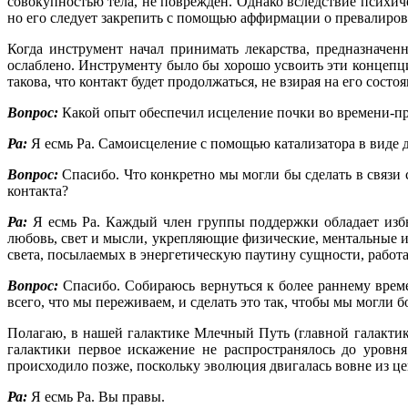
совокупностью тела, не поврежден. Однако вследствие психич
но его следует закрепить с помощью аффирмации о превалиро
Когда инструмент начал принимать лекарства, предназначе
ослаблено. Инструменту было бы хорошо усвоить эти концеп
такова, что контакт будет продолжаться, не взирая на его со
Вопрос:
Какой опыт обеспечил исцеление почки во времени-п
Ра:
Я есмь Ра. Самоисцеление с помощью катализатора в виде 
Вопрос:
Спасибо. Что конкретно мы могли бы сделать в связ
контакта?
Ра:
Я есмь Ра. Каждый член группы поддержки обладает изб
любовь, свет и мысли, укрепляющие физические, ментальные
света, посылаемых в энергетическую паутину сущности, раб
Вопрос:
Спасибо. Собираюсь вернуться к более раннему вре
всего, что мы переживаем, и сделать это так, чтобы мы могли 
Полагаю, в нашей галактике Млечный Путь (главной галактик
галактики первое искажение не распространялось до уровн
происходило позже, поскольку эволюция двигалась вовне из це
Ра:
Я есмь Ра. Вы правы.