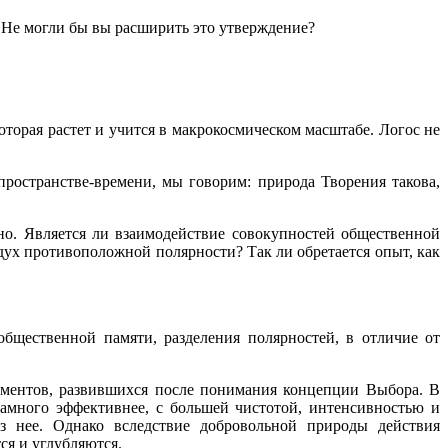
. Не могли бы вы расширить это утверждение?
оторая растет и учится в макрокосмическом масштабе. Логос не
ространстве-времени, мы говорим: природа Творения такова,
но. Является ли взаимодействие совокупностей общественной
ух противоположной полярности? Так ли обретается опыт, как
бщественной памяти, разделения полярностей, в отличие от
риментов, развившихся после понимания концепции Выбора. В
 намного эффективнее, с большей чистотой, интенсивностью и
ез нее. Однако вследствие добровольной природы действия
ся и углубляются.