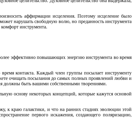
духовное целительство. Духовное целительство она выдержала,
произносить аффирмации исцеления. Поэтому исцеление было
может нарушать свободную волю, но преданность инструмента
ь комфорт инструмента.
аиболее эффективно повышающих энергию инструмента во время
о время контакта. Каждый член группы посылает инструменту
жете очищать посылания до самых полных проявлений любви и
ния должны быть вашими собственными творениями.
льную основу некоторых концепций, которые кажутся основой
у, к краю галактики, и что на ранних стадиях эволюции этой
спространение первого искажения, создающего поляризацию,