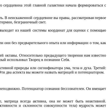
то сердцевина этой главной галактики начала формироваться с
сть. В неискаженной сердцевине вы правы, рассматривая первое
 термин, безграничный свет.
 выходит из нашей системы координат для оценки с помощью
ли они без предварительного опыта или информации о том, как
щей октавы. Относительно предыдущего творения нам известно
рый использовал Творец в познании Себя.
ктивной природы или сигнификатора ума, тела и духа. Третий:
 Эти два аспекта вы можете назвать матрицей и потенциатором.
е неподвижно. Потенциатор сознания бессознателен. Он вмещает
, матрица всегда активна, она не может быть неактивной.
тивности и склонности совокупности тела) мудрость может