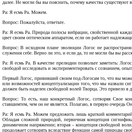
далее. Не могли бы вы пояснить, почему качества существуют в
Ра: Я есмь Ра. Можем.
Вопрос: Пожалуйста, ответьте.
Ра: Я есмь Ра. Природа полосы вибрации, свойственной каждо
цвет своим оптическим аппаратом, если он работает надлежащ
Вопрос: В исходном плане эволюции Логос не распространял
служения себе. Верно ли это, и если да, то не могли бы вы рас
Ра: Я есмь Ра. В качестве прелюдии позвольте заметить: Лог
свободой исследовать и экспериментировать с сознанием, опыта
Первый Логос, прививший своим под-Логосам то, что вы може
или возможностей концептуализации того, что мы назвали сиг
должен быть наделен свободной волей Творца. Это привело в
Вопрос: То есть, наш конкретный Логос, сотворяя Свое ко
ставшимтем, чем он не является. Полагаю, в первую очередь О
Ра: Я есмь Ра. Можем предложить лишь краткий комментарий
Обладая сложной природой, первичная концепция сигнифика
динамичном напряжении; вторая – концепция свободной воли, 
продолжает сотворять вследствие функции самой природы сво