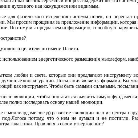
еской атаки возник серьезный вопрос: выдержит ли эта система 
вании духовного над кажущимся или видимым.
нные для физического исцеления системы почек, он перестал 
ции. Мы просим прощения за предложение информации, которая 
стояние. Поэтому мы предлагаем информацию, способную нарушит
ространстве?
духовного целителя по имени Пачита.
и с использованием энергетического размещения мыслеформ, н
ытком любви и света, которые они предлагают инструменту в
 и духовные конфигурации. Посылания является формами. Вы мо
отающей как инструмент. Чтобы быть самыми сильными, посыла
мени в эволюции, чтобы попытаться выявить самую фундамента
более полно исследовать основу нашей эволюции.
е с миллиардами звезд) развитие эволюции шло из центра наруж
я под-Логоса потому, что о нем не думали и не постигли. Ра
нтра галактики. Прав ли я в своем утверждении?