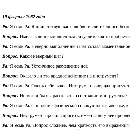
19 февраля 1982 года
Ра:
Я есмь Ра. Я приветствую вас в любви и свете Одного Бес
Вопрос:
Имелась ли в выполненном ритуале какая-то проблема
Ра:
Я есмь Ра. Неверно выполненный шаг создал моментальное
Вопрос:
Какой неверный шаг?
Ра:
Я есмь Ра. Устойчивое размещение ног.
Вопрос:
Оказало ли это вредное действие на инструмент?
Ра:
Я есмь Ра. Очень небольшое. Инструмент ощущал присутств
Вопрос:
Не могли бы вы рассказать о состоянии инструмента?
Ра:
Я есмь Ра. Состояние физической совокупности такое же, 
Вопрос:
Инструмент просил спросить, имеется ли у нее пробле
Ра:
Я есмь Ра. Вопрос сложнее, чем краткость его выражени