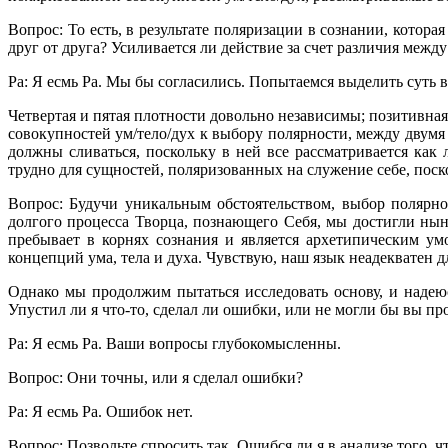
Вопрос: То есть, в результате поляризации в сознании, котор
друг от друга? Усиливается ли действие за счет различия меж
Ра: Я есмь Ра. Мы бы согласились. Попытаемся выделить суть
Четвертая и пятая плотности довольно независимы; позитивна
совокупностей ум/тело/дух к выбору полярности, между двумя
должны сливаться, поскольку в ней все рассматривается как
трудно для сущностей, поляризованных на служение себе, поск
Вопрос: Будучи уникальным обстоятельством, выбор полярн
долгого процесса Творца, познающего Себя, мы достигли н
пребывает в корнях сознания и является архетипическим ум
концепций ума, тела и духа. Чувствую, наш язык неадекватен 
Однако мы продолжим пытаться исследовать основу, и надеюс
Упустил ли я что-то, сделал ли ошибки, или не могли бы вы п
Ра: Я есмь Ра. Ваши вопросы глубокомысленны.
Вопрос: Они точны, или я сделал ошибки?
Ра: Я есмь Ра. Ошибок нет.
Вопрос: Позвольте спросить так. Ошибся ли я в анализе того, 