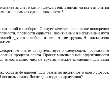
нсивнее за счет наличия двух путей. Зависят ли все эти опыты
возможно в рамках одной полярности?
егативной и наоборот. Следует заметить: в попытке поощрения
плотности, плотности единства, позитивный и негативный пути
ающей другим я любовь и свет, это не трудно. Но достаточно
аться.
онкретном опыте свидетельствует о следующем: посредством
ования процесса опыта. Проект максимальной эффективности
тся относительно чистые архетипические концепции для семи
ах создать фундамент для развития архетипов нашего Логоса.
й воспользовался Логос для создания архетипов?