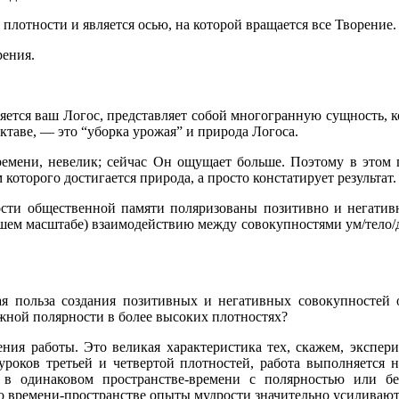
 плотности и является осью, на которой вращается все Творение
рения.
вляется ваш Логос, представляет собой многогранную сущность, к
октаве, — это “уборка урожая” и природа Логоса.
емени, невелик; сейчас Он ощущает больше. Поэтому в этом п
которого достигается природа, а просто констатирует результат.
ости общественной памяти поляризованы позитивно и негатив
ем масштабе) взаимодействию между совокупностями ум/тело/д
ая польза создания позитивных и негативных совокупностей о
жной полярности в более высоких плотностях?
шения работы. Это великая характеристика тех, скажем, экспе
 уроков третьей и четвертой плотностей, работа выполняется
я в одинаковом пространстве-времени с полярностью или б
о времени-пространстве опыты мудрости значительно усиливают