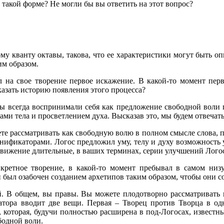
 такой форме? Не могли бы вы ответить на этот вопрос?
му кванту октавы, такова, что ее характеристики могут быть о
им образом.
 на свое творение первое искажение. В какой-то момент пер
сказать историю появления этого процесса?
осы всегда воспринимали себя как предложение свободной воли
ми тела и просветлением духа. Высказав это, мы будем отвечать
те рассматривать как свободную волю в полном смысле слова, 
нификаторами. Логос предложил уму, телу и духу возможность у
 движение длительные, в ваших терминах, серии улучшений Лог
нкретное творение, в какой-то момент пребывал в самом ни
н был озабочен созданием архетипов таким образом, чтобы они с
. В общем, вы правы. Вы можете плодотворно рассматривать к
тора вводит две вещи. Первая – Творец против Творца в од
которая, будучи полностью расширена в под-Логосах, известных 
бодной воли.