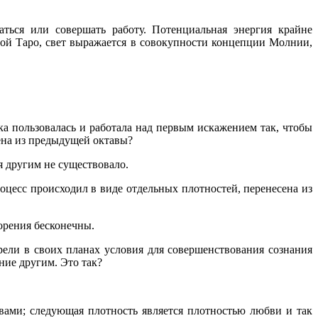
ться или совершать работу. Потенциальная энергия крайне
мой Таро, свет выражается в совокупности концепции Молнии,
ка пользовалась и работала над первым искажением так, чтобы
ена из предыдущей октавы?
я другим не существовало.
цесс происходил в виде отдельных плотностей, перенесена из
ворения бесконечны.
рели в своих планах условия для совершенствования сознания
ние другим. Это так?
вами; следующая плотность является плотностью любви и так