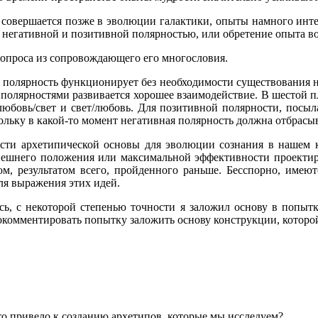
ая совершается позже в эволюции галактики, опыты намного инте
ду негативной и позитивной полярностью, или обретение опыта 
 вопроса из сопровождающего его многословия.
я полярность функционирует без необходимости существования н
 полярностями развивается хорошее взаимодействие. В шестой 
 любовь/свет и свет/любовь. Для позитивной полярности, посыл
ольку в какой-то момент негативная полярность должна отбрасыв
ости архетипической основы для эволюции сознания в нашем к
ынешнего положения или максимальной эффективности проектир
ом, результатом всего, пройденного раньше. Бесспорно, имею
для выражения этих идей.
ь, с некоторой степенью точности я заложил основу в попытк
рокомментировать попытку заложить основу конструкции, которо
что привело к созданию архетипов, которые мы исследуем?