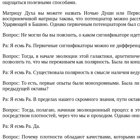
ощущаться полезными способами.
Матрицу Духа вы можете назвать Ночью Души или Первозда
восприимчивой матрицы такова, что потенциатор можно рассм
Ударяющей в Башню. Однако первичным потенциатором был свет
Вопрос: Не могли бы вы пояснить, о каком сигнификаторе идет
Ра: Я есмь Ра. Первичные сигнификаторы можно не дифференц
Вопрос: Тогда, в начале эволюции этой галактики, архетипич
позволить то, что мы переживаем как полярность. Была ли ко
Ра: Я есмь Ра. Существовала полярность в смысле наличия вед
Вопрос: То есть, первые опыты были монохромными. Была ли 
предыдущей октавы?
Ра: Я есмь Ра. В пределах нашего скромного знания, пути окта
Вопрос: Тогда, полагаю, начиная эволюционный процесс в эт
посредством плотностей, через что мы и проходим. Однако они
Ра: Я есмь Ра. Да.
Вопрос: Почему плотности обладают качествами, которыми о