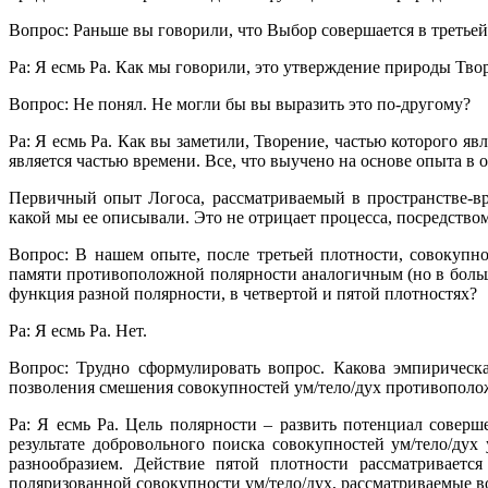
Вопрос: Раньше вы говорили, что Выбор совершается в третьей
Ра: Я есмь Ра. Как мы говорили, это утверждение природы Тво
Вопрос: Не понял. Не могли бы вы выразить это по-другому?
Ра: Я есмь Ра. Как вы заметили, Творение, частью которого я
является частью времени. Все, что выучено на основе опыта в 
Первичный опыт Логоса, рассматриваемый в пространстве-вр
какой мы ее описывали. Это не отрицает процесса, посредством 
Вопрос: В нашем опыте, после третьей плотности, совокупн
памяти противоположной полярности аналогичным (но в больш
функция разной полярности, в четвертой и пятой плотностях?
Ра: Я есмь Ра. Нет.
Вопрос: Трудно сформулировать вопрос. Какова эмпирическ
позволения смешения совокупностей ум/тело/дух противополо
Ра: Я есмь Ра. Цель полярности – развить потенциал совер
результате добровольного поиска совокупностей ум/тело/дух
разнообразием. Действие пятой плотности рассматриваетс
поляризованной совокупности ум/тело/дух, рассматриваемые в