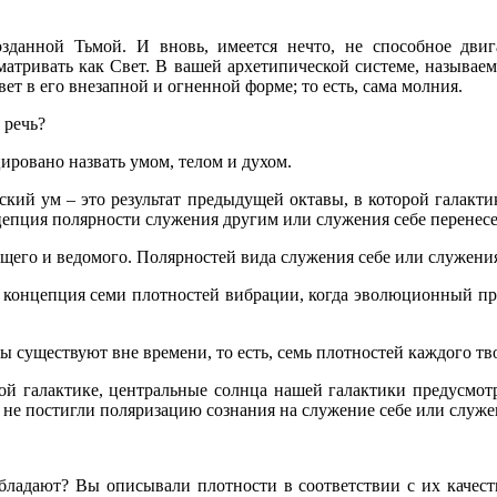
нной Тьмой. И вновь, имеется нечто, не способное двига
атривать как Свет. В вашей архетипической системе, называе
 в его внезапной и огненной форме; то есть, сама молния.
 речь?
ировано назвать умом, телом и духом.
еский ум – это результат предыдущей октавы, в которой галакти
нцепция полярности служения другим или служения себе перенес
ущего и ведомого. Полярностей вида служения себе или служени
концепция семи плотностей вибрации, когда эволюционный про
вы существуют вне времени, то есть, семь плотностей каждого т
ой галактике, центральные солнца нашей галактики предусмот
 не постигли поляризацию сознания на служение себе или служе
бладают? Вы описывали плотности в соответствии с их качест