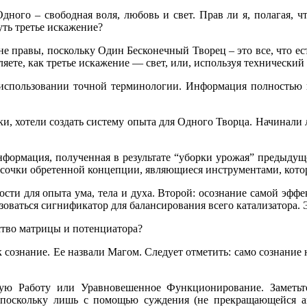
дного – свободная воля, любовь и свет. Прав ли я, полагая, ч
ть третье искажение?
не правы, поскольку Один Бесконечный Творец – это все, что е
ляете, как третье искажение — свет, или, используя технический
 использовании точной терминологии. Информация полностью
и, хотели создать систему опыта для Одного Творца. Начинали 
информация, полученная в результате “уборки урожая” предыду
кусочки обретенной концепции, являющиеся инструментами, кото
ти для опыта ума, тела и духа. Второй: осознание самой эффе
ьзоваться сигнификатор для балансирования всего катализатора.
ство матрицы и потенциатора?
к сознание. Ее назвали Магом. Следует отметить: само сознани
ую Работу или Уравновешенное Функционирование. Заметьте
 поскольку лишь с помощью суждения (не прекращающейся ак