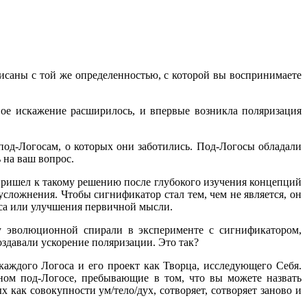
писаны с той же определенностью, с которой вы воспринимаете
вое искажение расширилось, и впервые возникла поляризация
 под-Логосам, о которых они заботились. Под-Логосы обладали
 на ваш вопрос.
пришел к такому решению после глубокого изучения концепций
сложнения. Чтобы сигнификатор стал тем, чем не является, он
оса или улучшения первичной мысли.
зу эволюционной спирали в эксперименте с сигнификатором,
оздавали ускорение поляризации. Это так?
аждого Логоса и его проект как Творца, исследующего Себя.
ном под-Логосе, пребывающие в том, что вы можете назвать
как совокупности ум/тело/дух, сотворяет, сотворяет заново и