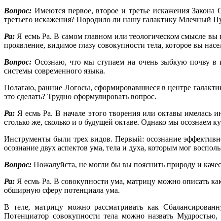
Вопрос:
Имеются первое, второе и третье искажения Закона О
третьего искажения? Породило ли нашу галактику Млечный Пу
Ра:
Я есмь Ра. В самом главном или теологическом смысле вы 
проявление, видимое глазу совокупности тела, которое вы насе
Вопрос:
Осознаю, что мы ступаем на очень зыбкую почву в
системы современного языка.
Полагаю, ранние Логосы, сформировавшиеся в центре галактик
это сделать? Трудно сформулировать вопрос.
Ра:
Я есмь Ра. В начале этого творения или октавы имелась 
столько же, сколько и о будущей октаве. Однако мы осознаем 
Инструменты были трех видов. Первый: осознание эффективнос
осознание двух аспектов ума, тела и духа, которым мог воспол
Вопрос:
Пожалуйста, не могли бы вы пояснить природу и каче
Ра:
Я есмь Ра. В совокупности ума, матрицу можно описать ка
обширную сферу потенциала ума.
В теле, матрицу можно рассматривать как Сбалансированн
Потенциатор совокупности тела можно назвать Мудростью,