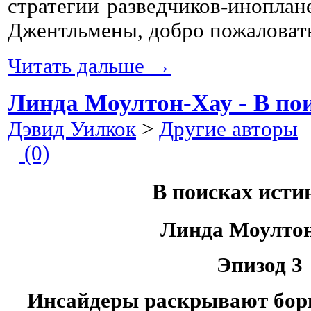
стратегии разведчиков-иноплане
Джентльмены, добро пожаловат
Читать дальше →
Линда Моултон-Хау - В пои
Дэвид Уилкок
>
Другие авторы
2
(0)
В поисках исти
Линда Моулто
Эпизод 3
Инсайдеры раскрывают борь